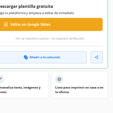
escargar plantilla gratuita
lige tu plataforma y empieza a editar de inmediato
Editar en Google Slides
No se requiere cuenta • Se requiere atribución
Añadir a la colección
rsonaliza texto, imágenes y
Listo para imprimir en casa o en
lores
la oficina