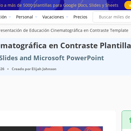
o a más de 5000 plantillas para Google Docs, Slides y Sheets
ión
Personal
Vacaciones
Precios
resentación de Educación Cinematográfica en Contraste Template
matográfica en Contraste Plantill
e Slides and Microsoft PowerPoint
026
•
Creado por
Elijah Johnson