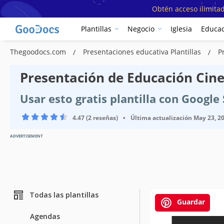
Obtén acceso ilimitad
Plantillas
Negocio
Iglesia
Educac
Thegoodocs.com
Presentaciones educativa Plantillas
P
Presentación de Educación Cine
Usar esto gratis plantilla con Googl
4.47 (2 reseñas)
•
Última actualización
May 23, 2
ADVERTISEMENT
Todas las plantillas
Guardar
Agendas