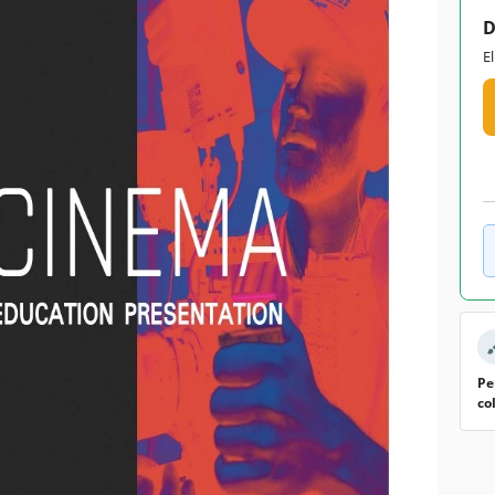
D
E
Pe
co