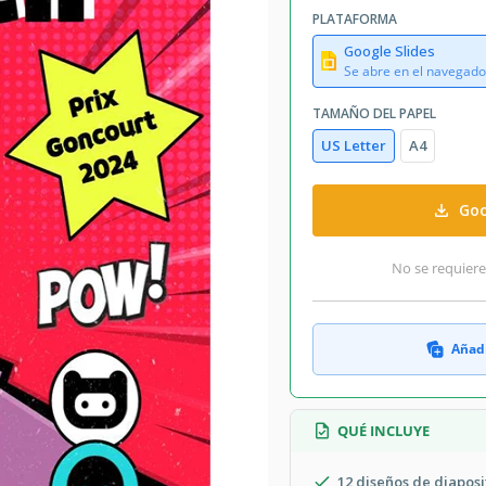
PLATAFORMA
Google Slides
Se abre en el navegado
TAMAÑO DEL PAPEL
US Letter
A4
Goo
No se requiere
Añadi
QUÉ INCLUYE
12 diseños de diaposi