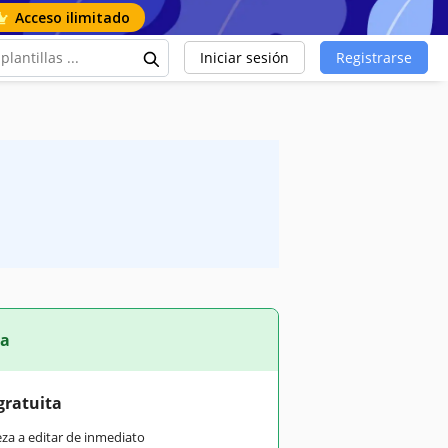
Acceso ilimitado
Iniciar sesión
Registrarse
ta
gratuita
eza a editar de inmediato