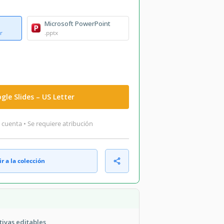
Microsoft PowerPoint
r
.pptx
gle Slides – US Letter
 cuenta • Se requiere atribución
r a la colección
tivas editables