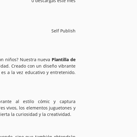
0 descargas este mes
Self Publish
con niños? Nuestra nueva
Plantilla de
lidad. Creado con un diseño vibrante
 es a la vez educativo y entretenido.
rante al estilo cómic y captura
res vivos, los elementos juguetones y
erta la curiosidad y la creatividad.
 leyendo, sino que también obtendrán