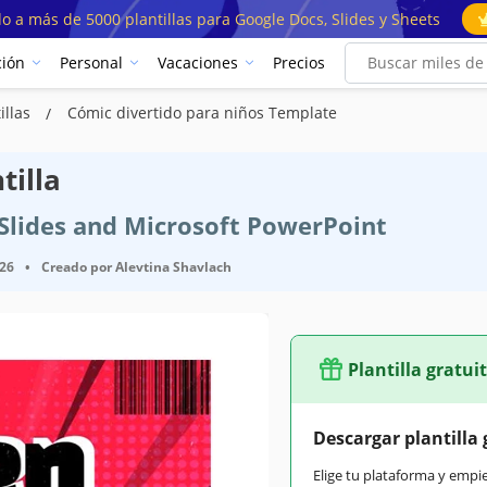
o a más de 5000 plantillas para Google Docs, Slides y Sheets
ión
Personal
Vacaciones
Precios
illas
Cómic divertido para niños Template
tilla
e Slides and Microsoft PowerPoint
026
•
Creado por
Alevtina Shavlach
Plantilla gratui
Descargar plantilla 
Elige tu plataforma y empi