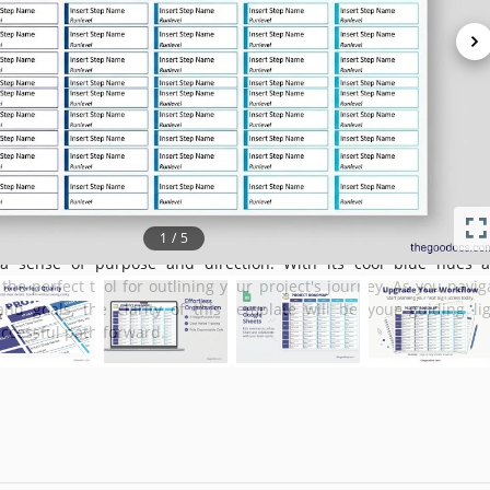
October 14, 2
May 9, 2
Zu Sammlungen hinzugefügt von 19 Nut
0 Downloads in diesem Mo
orlage
1
/
5
th the Blue Project Roadmap template. Crafted for visionary leade
a sense of purpose and direction. With its cool blue hues 
 the perfect tool for outlining your project's journey. As you navig
nd goals, the clarity of this template will be your guiding lig
ccessful path forward.