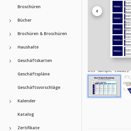
Broschüren
Erstellt
Zuletzt aktualisiert
Bücher
Community
Brochüren & Broschüren
Nutzungsstatistiken
Haushalte
Über diese V
Geschäftskarten
Embrace the future wi
this sample exudes 
Geschäftspläne
organized design, it's
through milestones a
Geschäftsvorschläge
ensuring a smooth, su
Kalender
Katalog
Zertifikate