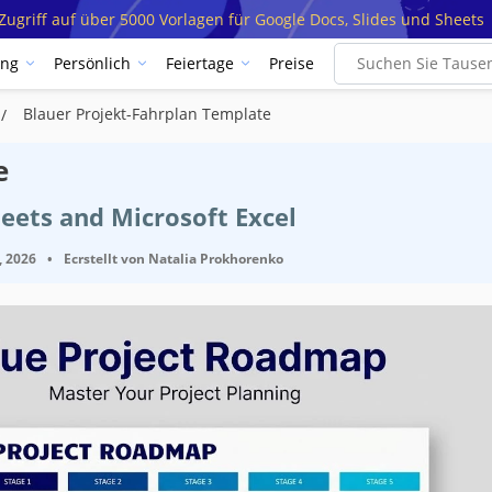
ugriff auf über 5000 Vorlagen für Google Docs, Slides und Sheets
ung
Persönlich
Feiertage
Preise
Blauer Projekt-Fahrplan Template
e
eets and Microsoft Excel
, 2026
•
Ecrstellt von
Natalia Prokhorenko
ifikationen
Google She