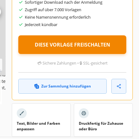
Sofortiger Download nach der Anmeldung
023
Zugriff auf über 7.000 Vorlagen
Keine Namensnennung erforderlich
026
Jederzeit kündbar
zer
nat
DIESE VORLAGE FREISCHALTEN
💳 Sichere Zahlungen • 🔒 SSL-gesichert
rs,
and
ate
Zur Sammlung hinzufügen
ht,
Text, Bilder und Farben
Druckfertig für Zuhause
anpassen
oder Büro