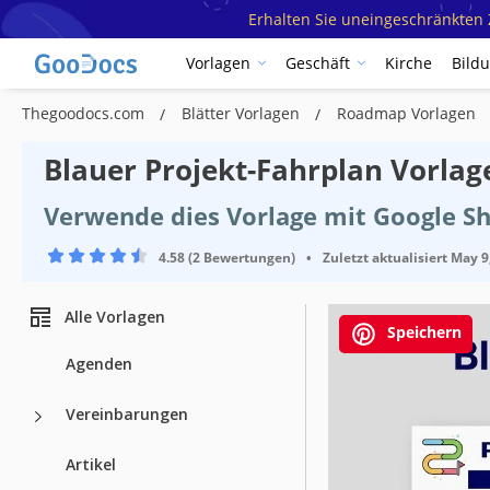
Erhalten Sie uneingeschränkten Z
Vorlagen
Geschäft
Kirche
Bild
Thegoodocs.com
Blätter Vorlagen
Roadmap Vorlagen
Blauer Projekt-Fahrplan Vorlag
Verwende dies Vorlage mit Google Sh
4.58 (2 Bewertungen)
•
Zuletzt aktualisiert
May 9
Alle Vorlagen
Speichern
Agenden
Vereinbarungen
Vorlagenspez
Artikel
Format