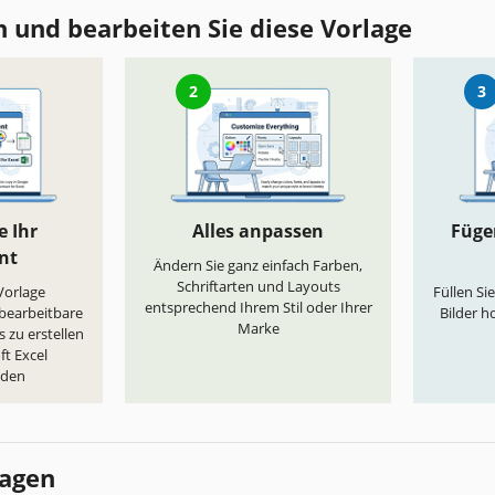
 und bearbeiten Sie diese Vorlage
2
3
e Ihr
Alles anpassen
Fügen
nt
Ändern Sie ganz einfach Farben,
Schriftarten und Layouts
„Vorlage
Füllen Si
entsprechend Ihrem Stil oder Ihrer
 bearbeitbare
Bilder h
Marke
 zu erstellen
ft Excel
aden
lagen