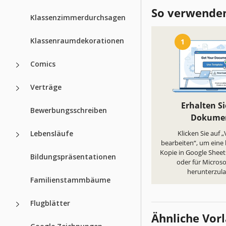
So verwenden
Klassenzimmerdurchsagen
Klassenraumdekorationen
1
Comics
Verträge
Erhalten Si
Bewerbungsschreiben
Dokume
Lebensläufe
Klicken Sie auf 
bearbeiten“, um eine
Kopie in Google Sheets
Bildungspräsentationen
oder für Microso
herunterzul
Familienstammbäume
Flugblätter
Ähnliche Vor