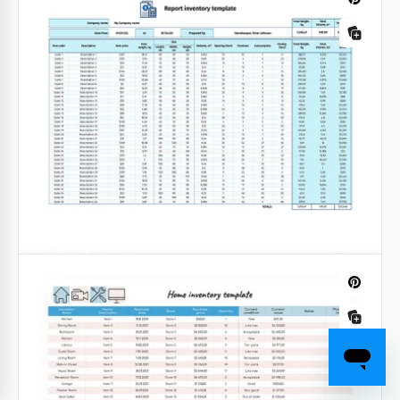
Semplice foglio di calcolo dell'inventario
Molte persone non amano l'inventario. Controllare
quanti articoli di diversi prodotti si hanno e
annotare tutte queste informazioni potrebbe essere
piuttosto stancante.
Google Sheets
Foglio di calcolo dell'inventario del
ristorante
Google Sheets
Modello di inventario degli asset fissi
Rapporto Blu dell'Inventario
Google Sheets
Sei il benvenuto ad utilizzare il nostro inventario di