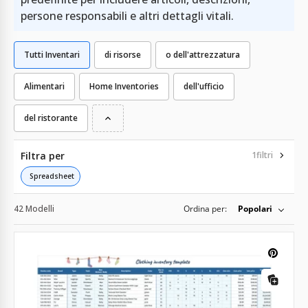
persone responsabili e altri dettagli vitali.
Tutti Inventari
di risorse
o dell'attrezzatura
Alimentari
Home Inventories
dell'ufficio
del ristorante
Filtra per
1
filtri
Spreadsheet
42 Modelli
Ordina per:
Popolari