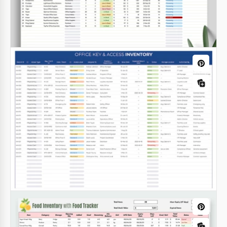
Inventario avanzato
Questo modello di scheda inventario avanzato è
l'unico strumento di cui hai bisogno per organizzare
le ispezioni e tenere traccia degli strumenti
acquistati e venduti.
Google Sheets
Tracciamento dell'inventario
Fare un inventario una sola volta non è molto
efficiente rispetto al tracciamento regolare
dell'inventario.
Google Sheets