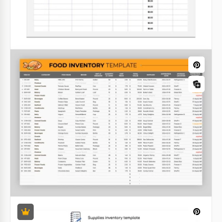
per piccole imprese, questo compito può essere
svolto facilmente.
Google Sheets
Foglio di inventario Grigio e Viola
Hai bisogno di un pratico foglio di calcolo per
organizzare il tuo lavoro con diversi strumenti o
controllare la loro disponibilità?
Google Sheets