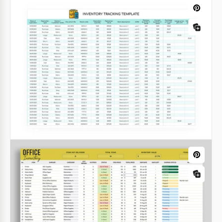
Alimentari!
Google Sheets
Controllo delle scorte del bar
Un inventario del bar può facilmente trasformarsi in
una lunga notte con musica ad alto volume e tre
cocktail di seguito. Ma cerchiamo di farlo senza bere
troppo!
Google Sheets