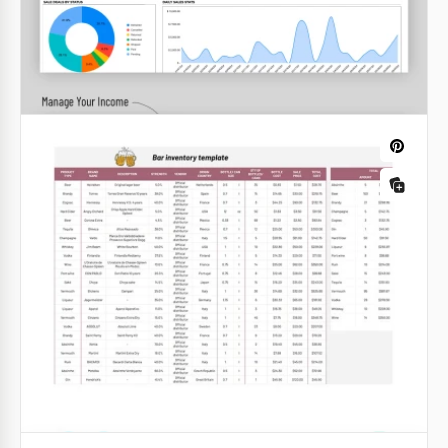
Inventario semplice delle forniture
Il nostro inventario di forniture semplice può essere
utilizzato da chiunque desideri essere consapevole
del numero di articoli presenti nel negozio.
Google Sheets
Inventario alimentare
Dai il benvenuto al nostro prodotto di recente
progettazione - il potente Modello di Inventari