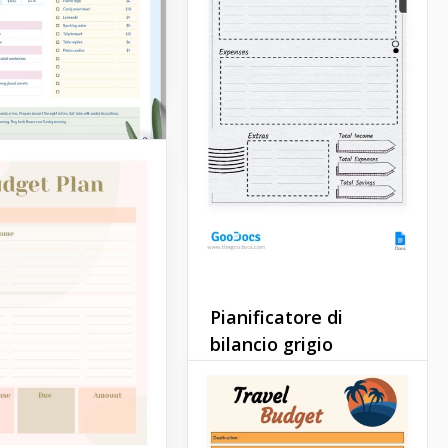
annuale del budget Pink è
 un sacco di spese.
il miglior strumento per
qualsiasi finanziatore o
Sheets
persona abituata a
pianificare il proprio futuro.
Google Slides
Pianificatore di
bilancio grigio
Il semplice modello di
piano di bilancio Gray
Budget è uno strumento