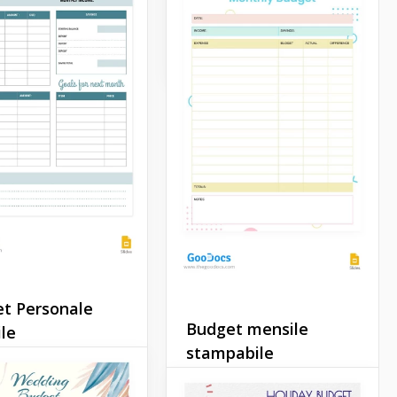
in modo meticoloso.
Google Sheets
t Personale
Budget mensile
le
stampabile
l controllo delle tue
personale
 con il nostro