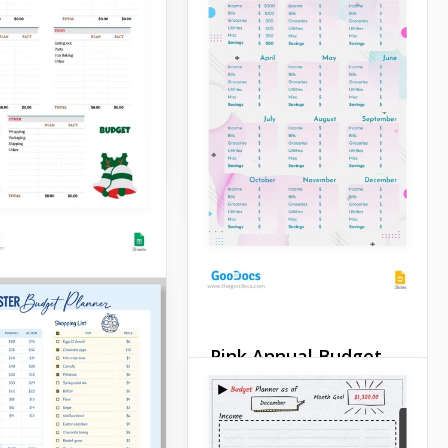
l tuo matrimonio da
un altro paese, o ne stai
na realtà senza
pianificando una per i tuoi
e troppo con il
clienti? Il nostro modello
 di budget per
gratuito di budget per le
ni Simple Beige.
vacanze Simple Beige fa
entrambe le cose.
Sheets
Google Slides
tente budget di
e
Pink Annual Budget
Planner
non è solo cantare
oni di Sinatra e
Il nostro modello di piano
si intorno all'albero.