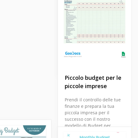
matrimoni floreali
Vivi la bellezza di un
percorso di pianificazione
di nozze senza stress con il
nostro elegante modello di
budget per matrimoni
floreali.
Google Sheets
Piccolo budget per le
piccole imprese
Prendi il controllo delle tue
finanze e prepara la tua
piccola impresa per il
successo con il nostro
modello di Budget per
Piccole Imprese progettato