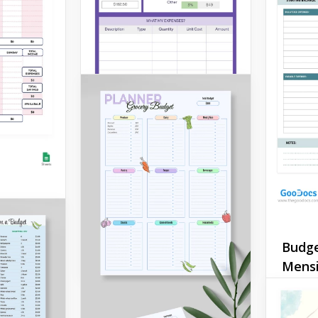
Budget di viaggio
t
Budge
Google Slides
in cui il
Mensi
ntevole
Prendi i
e Weekly
finanze