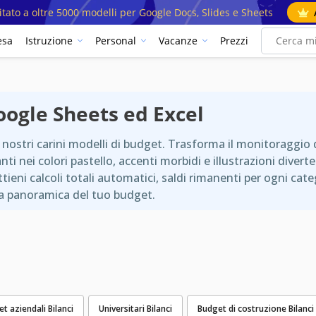
mitato a oltre 5000 modelli per Google Docs, Slides e Sheets
esa
Istruzione
Personal
Vacanze
Prezzi
Google Sheets ed Excel
 nostri carini modelli di budget. Trasforma il monitoraggio d
nti nei colori pastello, accenti morbidi e illustrazioni dive
ni calcoli totali automatici, saldi rimanenti per ogni categor
ara panoramica del tuo budget.
t aziendali Bilanci
Universitari Bilanci
Budget di costruzione Bilanci