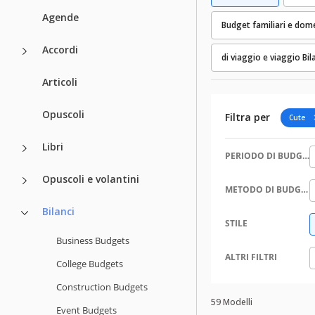
Agende
Budget familiari e domes
Accordi
di viaggio e viaggio Bil
Articoli
Opuscoli
Filtra per
Cute
Libri
PERIODO DI BUDGET
Opuscoli e volantini
METODO DI BUDGET
Bilanci
STILE
Business Budgets
ALTRI FILTRI
College Budgets
Construction Budgets
59 Modelli
Event Budgets