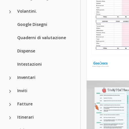
Volantini.
Google Disegni
Quaderni di valutazione
Dispense
Intestazioni
Inventari
Carino Budge
Inviti
Settimanale
Fatture
Entra in un mondo 
budget diventa
Itinerari
un'avventura inca
con il modello Cut