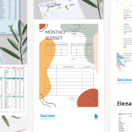
modello
Persona
modello
semplif
gestion
delle t
Google 
Pianificatore di
Spesa con un Budget
Elega
matri
Utilizza gratuitamente il
modello altamente
beige
strutturato e
professionalmente