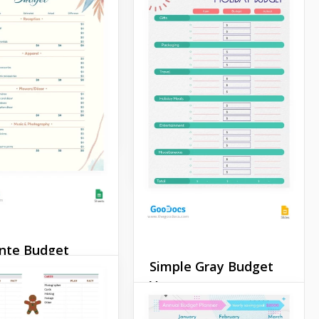
 di Budget
Presentiamo il nostro
le Mensile! Questo
strumento altamente
 facile da usare
funzionale disponibile su
ica il processo di
Google Slides. Questo
e del tuo reddito e
modello di budget mensile
ue spese.
stampabile personalizzato
è progettato con semplicità
Slides
e comodità in mente.
Google Slides
nte Budget
Simple Gray Budget
monio color
Vacanze
Stai andando in vacanza in