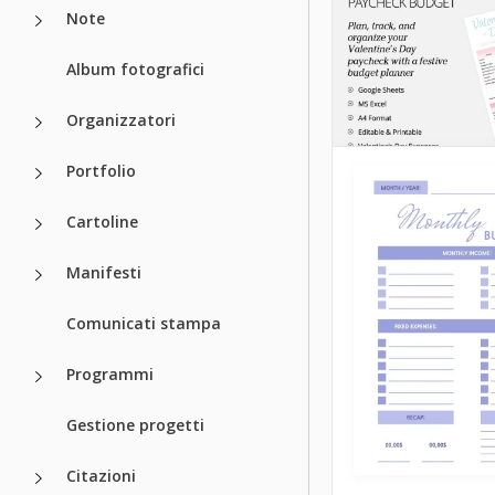
Note
Budget Setti
per i Pasti
Album fotografici
Il nostro comodo m
Organizzatori
pianificazione del
due in uno ti aiute
Portfolio
iniziare a mangiar
sani e risparmiare
Cartoline
Google Sheets
Manifesti
Comunicati stampa
Programmi
Gestione progetti
Giorno del
pagamento di
Citazioni
Valentino Bud