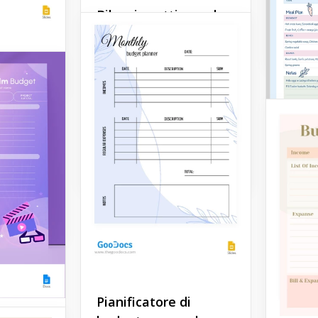
È anche
Bilancio settimanale
personale illustrato
Google 
onale
Il modello di budget
settimanale personale è
nda
perfetto per le persone con
salari giornalieri o più fonti
re lavanda
di reddito.
alcolare
ile, ecco
Google Docs
otrebbe
Pianificatore di