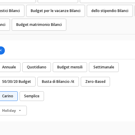
tici Bilanci
Budget per le vacanze Bilanci
dello stipendio Bilanci
anci
Budget matrimonio Bilanci
Annuale
Quotidiano
Budget mensili
Settimanale
50/30/20 Budget
Busta di Bilancio /it
Zero-Based
Carino
Semplice
Holiday