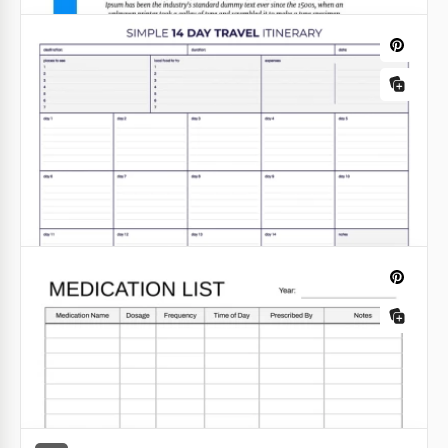
progetti.
Insegnante Curriculum Vitae
Modello di curriculum professionale per
insegnanti per candidature di lavoro
Scarica il tuo modello di curriculum professionale
modificabile per insegnanti adatto a qualsiasi
candidato nel campo dell'istruzione.