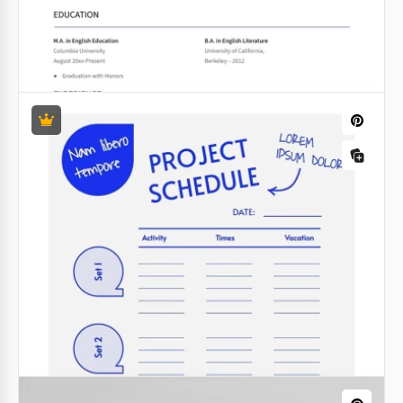
Cornell Notes
Modello vuoto di appunti Cornell