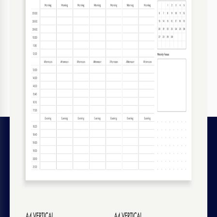
Modelli correlati
Visualizzati di recente
LEGALE
Licenze dei file
Termini e condizioni
Informativa sulla privacy
Informativa sui cookie