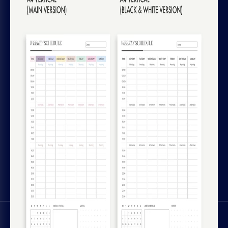
Règles de remboursement et d'abonnement
AIUTO
Chrome plugin
Contattaci
GOODOCS TEAM LTD
Pavlou Nirvana, 4 Alpha Tower, of. 11,
Limassol, Cyprus
SOCIAL MEDIA
Trustpilot