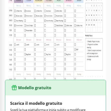
Formato
Google Docs, Microsoft Word
Creato
October 23, 2024
Ultimo aggiornamento
July 25, 2026
Community
Aggiunto alle raccolte da 94 Utenti
Statistiche di utilizzo
238 download questo mese
Caratteristiche principali di questo modello
Intervallo
Settimanale Orari Modelli
Stile
Minimalist
Modello gratuito
Scarica il modello gratuito
Scegli la tua piattaforma e inizia subito a modificare