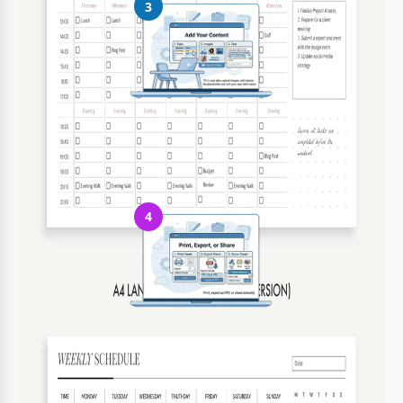
3
Aggiungi i tuoi contenuti
Inserisci i tuoi dati, carica immagini e sostituisci il testo
4
Stampa, esporta o condividi
Stampa, esporta in PDF o condividi subito