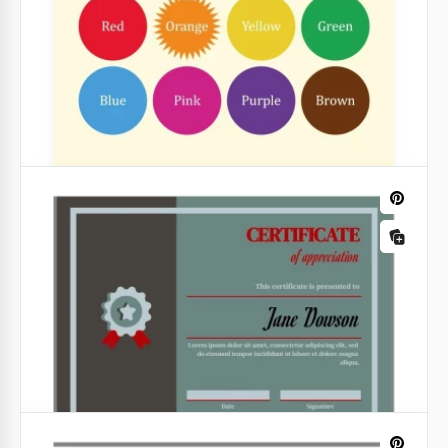
Invito commemorativo in oro
Questa invito commemorativo realizzato in oro ha
un design totalmente eccezionale. Sembra molto
elegante ed enfatizza l'importanza del messaggio
scritto su di esso.