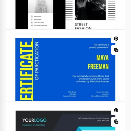
carino
Un ordine del giorno di una riunione non è
semplicemente un pezzo di carta in bianco e nero.