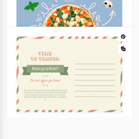
Agenzia di marketing volantinaggio
promozionale
Il nostro volantino ha un design eccezionale, il che
significa che è davvero ottimo per promuovere i tuoi
servizi con esso.
Poster del DJ
Poster per festa del DJ
Carica altro
Organizziamo una festa fantastica e invitiamo tutti!
Come puoi farlo? Con il nostro modello è facilissimo!