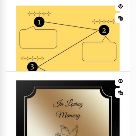
Inviti
Invito di San Valentino rosso e rosa
Ricevere un invito per San Valentino è molto più
emozionante quando ha un bellissimo design.
Inviti di matrimonio
Invito di matrimonio in stile folk