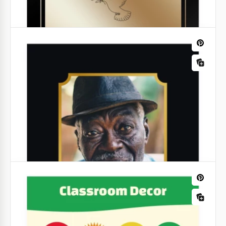
La nostra bellissima invito di matrimonio in stile folk
ti permetterà di invitare le persone al tuo evento
speciale in modo particolare.
Itinerari di viaggio
Itinerario di viaggio semplice Ochre.
Rendi il tuo viaggio perfetto con il nostro modello di
itinerario con un fantastico design giallo. Scrivi tutte
le cose che devi tenere a mente quando viaggi.
Inviti per il funerale