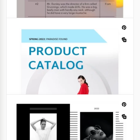
il tuo ragazzo nel giorno di San Valentino? Il nostro
certificato ti aiuterà a fare qualcosa di carino per la
persona che ami.
Agende
Agenda riunione del consiglio direttivo