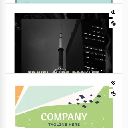
Dispense
Semplice volantino di promozione
pubblicitaria
Siamo lieti di presentarvi il nostro nuovo volantino
pubblicitario progettato dal nostro designer. Il
design elegante del layout è una garanzia di
successo per la vostra attività.
Elenco & Liste di controllo
Lista di controllo verde pastello