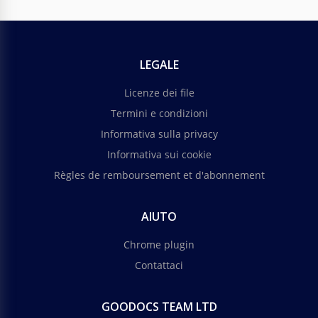
Ricette
Ricetta della pizza italiana
LEGALE
Sai come preparare una vera e propria pizza italiana
Licenze dei file
deliziosa?
Termini e condizioni
Informativa sulla privacy
Informativa sui cookie
Règles de remboursement et d'abonnement
Cartoline di viaggio
AIUTO
Chrome plugin
Tempo di Viaggiare Cartolina
Contattaci
Pensi anche tu che sia arrivato il momento di
GOODOCS TEAM LTD
viaggiare?