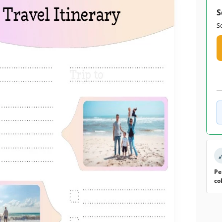
S
S
Pe
co