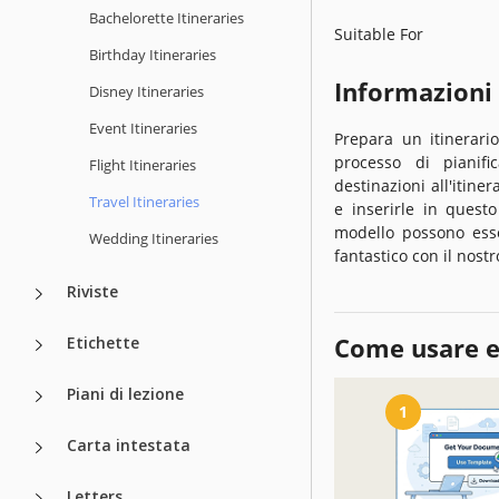
Bachelorette Itineraries
Suitable For
Birthday Itineraries
Informazioni
Disney Itineraries
Event Itineraries
Prepara un itinerari
processo di pianifi
Flight Itineraries
destinazioni all'itine
Travel Itineraries
e inserirle in quest
modello possono esse
Wedding Itineraries
fantastico con il nostr
Riviste
Come usare e
Etichette
Piani di lezione
1
Carta intestata
Letters