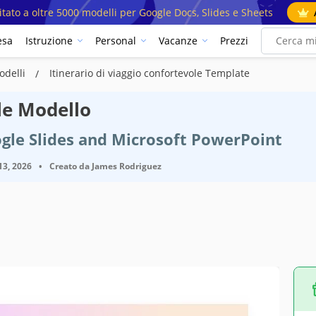
mitato a oltre 5000 modelli per Google Docs, Slides e Sheets
esa
Istruzione
Personal
Vacanze
Prezzi
Modelli
Itinerario di viaggio confortevole Template
ole Modello
gle Slides and Microsoft PowerPoint
13, 2026
•
Creato da
James Rodriguez