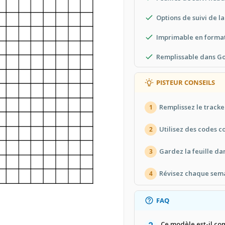
Options de suivi de l
Imprimable en format
Remplissable dans G
PISTEUR CONSEILS
Remplissez le track
1
Utilisez des codes 
2
Gardez la feuille dan
3
Révisez chaque sema
4
FAQ
Ce modèle est-il co