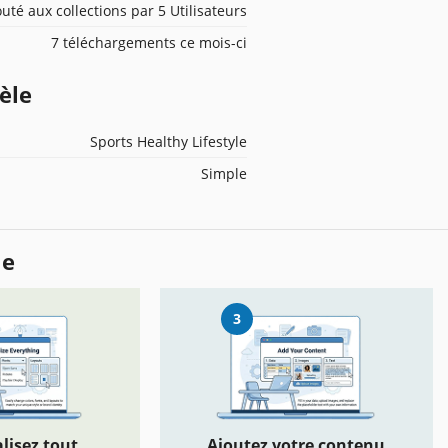
outé aux collections par 5 Utilisateurs
7 téléchargements ce mois-ci
èle
Sports Healthy Lifestyle
Simple
le
3
lisez tout
Ajoutez votre contenu