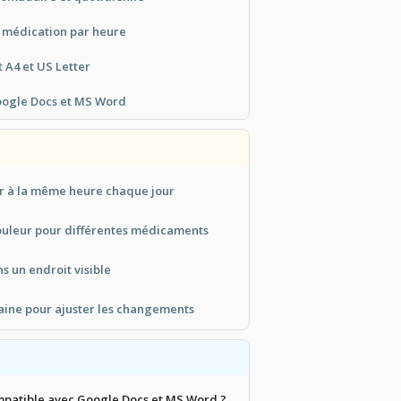
a médication par heure
 A4 et US Letter
oogle Docs et MS Word
er à la même heure chaque jour
couleur pour différentes médicaments
s un endroit visible
ine pour ajuster les changements
mpatible avec Google Docs et MS Word ?