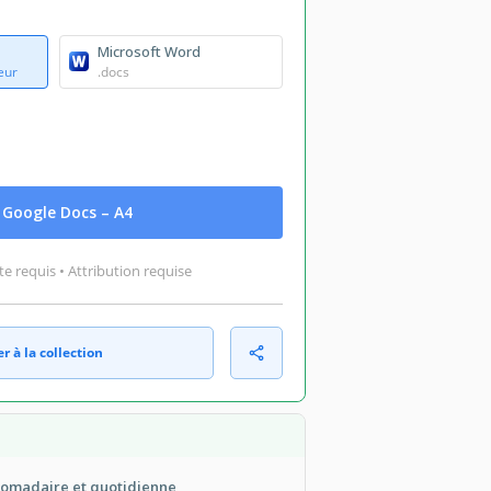
Microsoft Word
eur
.docs
Google Docs – A4
 requis • Attribution requise
r à la collection
bdomadaire et quotidienne