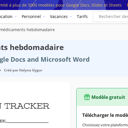
imité à plus de 5000 modèles pour Google Docs, Slides et Sheets
cation
Personnel
Vacances
Tarifs
s médicaments hebdomadaire
nts hebdomadaire
ogle Docs and Microsoft Word
•
Créé par
Halyna Uygur
Modèle gratuit
Télécharger le modè
Choisissez votre platefo