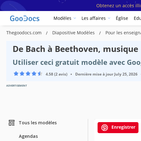
Obtenez un accès ill
Modèles
Les affaires
Église
Edu
Thegoodocs.com
Diapositive Modèles
Pour les enseig
De Bach à Beethoven, musique
Utiliser ceci gratuit modèle avec Go
4.58 (2 avis)
•
Dernière mise à jour
July 25, 2026
ADVERTISEMENT
Tous les modèles
Enregistrer
Agendas