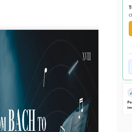
T
C
Pe
im