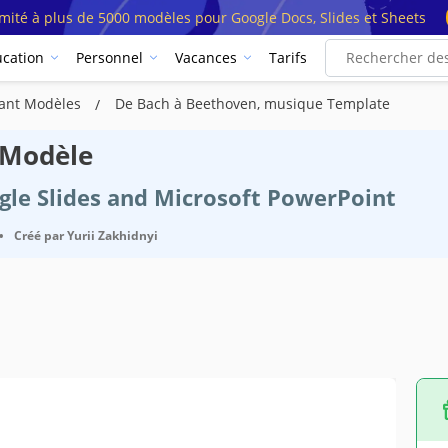
imité à plus de 5000 modèles pour Google Docs, Slides et Sheets
cation
Personnel
Vacances
Tarifs
nant Modèles
De Bach à Beethoven, musique Template
 Modèle
ogle Slides and Microsoft PowerPoint
•
Créé par
Yurii Zakhidnyi