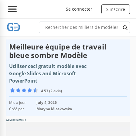
Se connecter
S'inscrire
Meilleure équipe de travail
bleue sombre Modèle
Utiliser ceci gratuit modèle avec
Google Slides and Microsoft
PowerPoint
4.53 (2 avis)
Mis à jour
July 4, 2026
Créé par
Maryna Miaskovska
ADVERTISEMENT