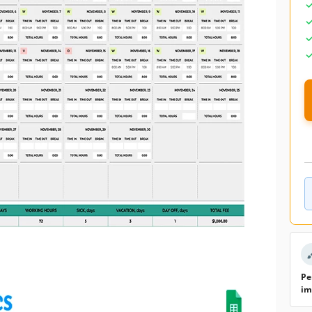
Pe
im