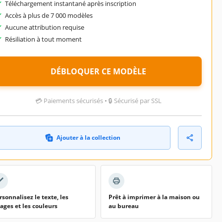
Téléchargement instantané après inscription
Accès à plus de 7 000 modèles
Aucune attribution requise
Résiliation à tout moment
DÉBLOQUER CE MODÈLE
💳 Paiements sécurisés • 🔒 Sécurisé par SSL
Ajouter à la collection
rsonnalisez le texte, les
Prêt à imprimer à la maison ou
ages et les couleurs
au bureau