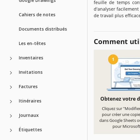
Google Drawings
feuille de temps con
d'analyser facilement
Cahiers de notes
de travail plus effica
Documents distribués
Comment util
Les en-têtes
Inventaires
1
Invitations
Factures
Obtenez votre 
Itinéraires
Cliquez sur "Modifie
pour créer une copi
Journaux
dans Google Sheets o
pour Microsoft
Étiquettes