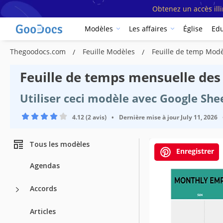
Obtenez un accès ill
Modèles
Les affaires
Église
Edu
Thegoodocs.com
Feuille Modèles
Feuille de temp Mod
Feuille de temps mensuelle de
Utiliser ceci modèle avec Google She
4.12 (2 avis)
•
Dernière mise à jour
July 11, 2026
Tous les modèles
Enregistrer
Agendas
Accords
Articles