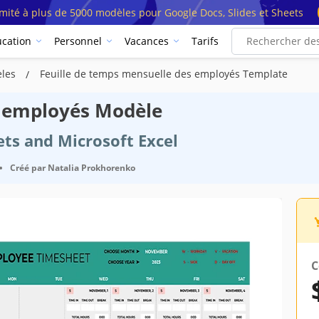
imité à plus de 5000 modèles pour Google Docs, Slides et Sheets
cation
Personnel
Vacances
Tarifs
èles
Feuille de temps mensuelle des employés Template
s employés Modèle
ets and Microsoft Excel
•
Créé par
Natalia Prokhorenko
C