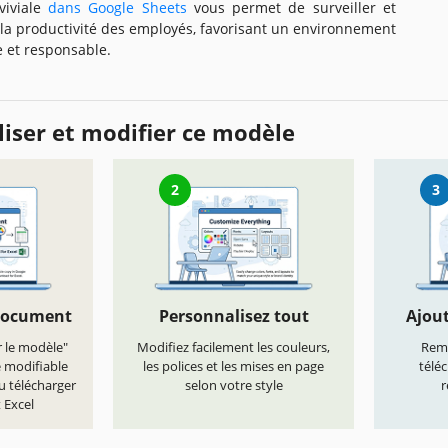
viviale
dans Google Sheets
vous permet de surveiller et
 la productivité des employés, favorisant un environnement
ce et responsable.
iser et modifier ce modèle
2
3
document
Personnalisez tout
Ajout
r le modèle"
Modifiez facilement les couleurs,
Remp
e modifiable
les polices et les mises en page
télé
u télécharger
selon votre style
r
 Excel