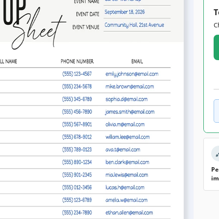
T
C
Pe
im