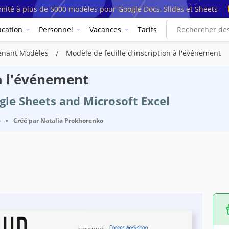
imité à plus de 5000 modèles pour Google Docs, Slides et Sheets
cation
Personnel
Vacances
Tarifs
tenant Modèles
Modèle de feuille d'inscription à l'événement
 à l'événement
ogle Sheets and Microsoft Excel
6
•
Créé par
Natalia Prokhorenko