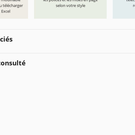
u télécharger
selon votre style
r
 Excel
ciés
onsulté