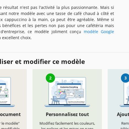
résultat n'est pas l'activité la plus passionnante. Mais si
lisant notre modèle avec une tasse de café chaud à côté et
ux cappuccino à la main, ça peut être agréable. Même si
es bénéfices et les pertes non pas pour une cafétéria mais
d'entreprise, ce modèle joliment conçu
modèle Google
 excellent choix.
iser et modifier ce modèle
2
3
document
Personnalisez tout
Ajout
r le modèle"
Modifiez facilement les couleurs,
Remp
e modifiable
les polices et les mises en page
télé