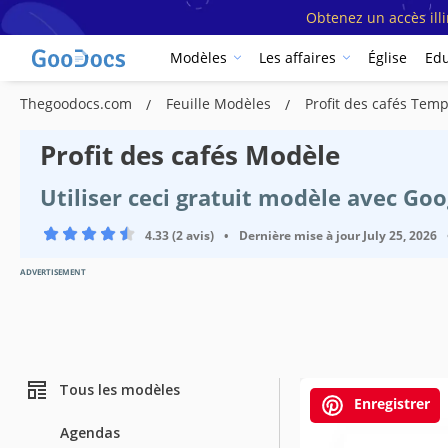
Obtenez un accès ill
Modèles
Les affaires
Église
Edu
Thegoodocs.com
Feuille Modèles
Profit des cafés Temp
Profit des cafés Modèle
Utiliser ceci gratuit modèle avec Go
4.33 (2 avis)
•
Dernière mise à jour
July 25, 2026
ADVERTISEMENT
Tous les modèles
Enregistrer
Agendas