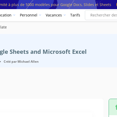
imité à plus de 5000 modèles pour Google Docs, Slides et Sheets
cation
Personnel
Vacances
Tarifs
late
ogle Sheets and Microsoft Excel
•
Créé par
Michael Allen