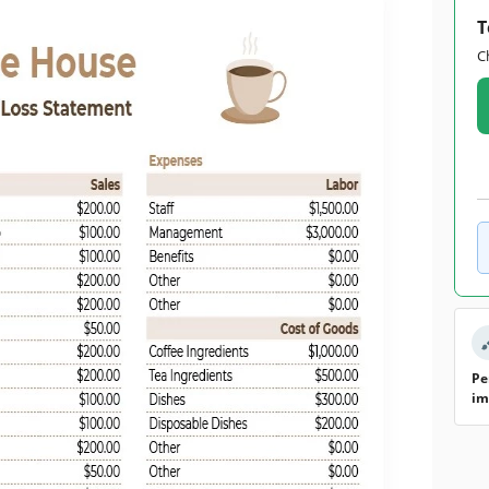
T
C
Pe
im