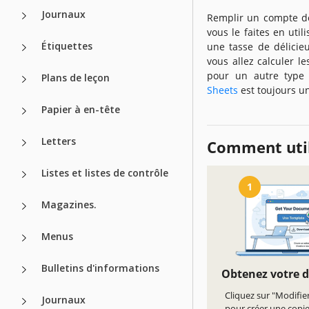
Journaux
Remplir un compte de 
vous le faites en uti
Étiquettes
une tasse de délicie
vous allez calculer l
pour un autre type 
Plans de leçon
Sheets
est toujours un
Papier à en-tête
Letters
Comment util
Listes et listes de contrôle
1
Magazines.
Menus
Bulletins d'informations
Obtenez votre 
Cliquez sur "Modifie
Journaux
pour créer une copi