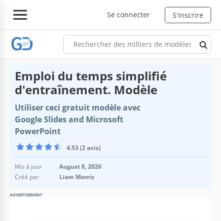
Se connecter
S'inscrire
Emploi du temps simplifié
d'entraînement. Modèle
Utiliser ceci gratuit modèle avec
Google Slides and Microsoft
PowerPoint
4.53 (2 avis)
Mis à jour
August 8, 2026
Créé par
Liam Morris
ADVERTISEMENT