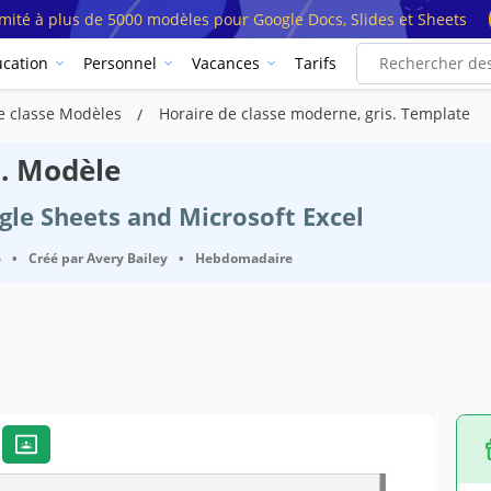
imité à plus de 5000 modèles pour Google Docs, Slides et Sheets
cation
Personnel
Vacances
Tarifs
e classe Modèles
Horaire de classe moderne, gris. Template
s. Modèle
ogle Sheets and Microsoft Excel
6
•
Créé par
Avery Bailey
•
Hebdomadaire