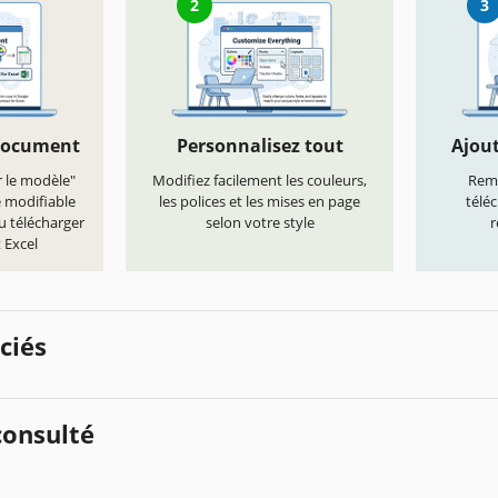
2
3
document
Personnalisez tout
Ajout
r le modèle"
Modifiez facilement les couleurs,
Remp
e modifiable
les polices et les mises en page
télé
u télécharger
selon votre style
r
 Excel
ciés
onsulté