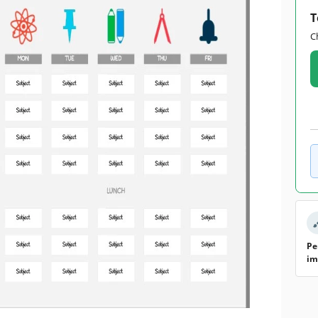
T
C
Pe
im