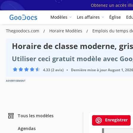
Obtenez un accès ill
Modèles
Les affaires
Église
Edu
Thegoodocs.com
Horaire Modèles
Emplois du temps d
Horaire de classe moderne, gri
Utiliser ceci gratuit modèle avec Go
4.33 (2 avis)
•
Dernière mise à jour
August 1, 202
ADVERTISEMENT
Tous les modèles
Enregistrer
Agendas