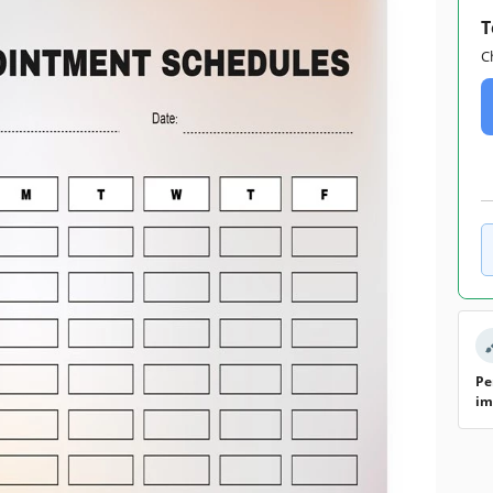
T
C
Pe
im