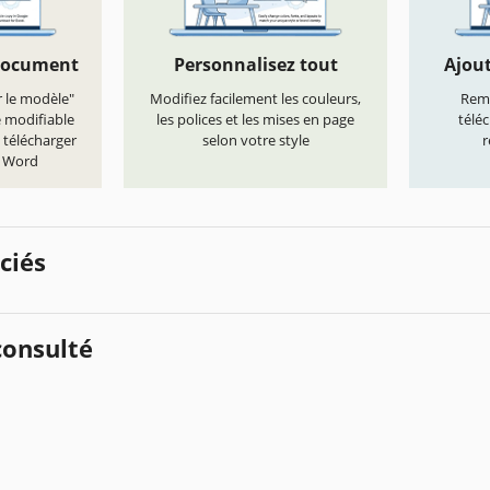
document
Personnalisez tout
Ajout
r le modèle"
Modifiez facilement les couleurs,
Remp
e modifiable
les polices et les mises en page
télé
 télécharger
selon votre style
r
t Word
ciés
onsulté