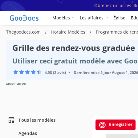
Obtenez un accès ill
Modèles
Les affaires
Église
Edu
Thegoodocs.com
Horaire Modèles
Programmes de ren
Grille des rendez-vous graduée
Utiliser ceci gratuit modèle avec Go
4.58 (2 avis)
•
Dernière mise à jour
August 1, 202
ADVERTISEMENT
Tous les modèles
Enregistrer
Agendas