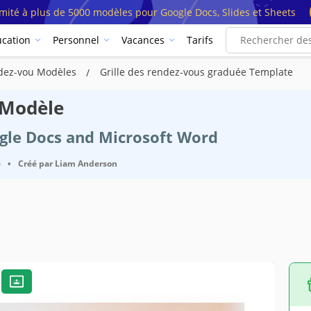
imité à plus de 5000 modèles pour Google Docs, Slides et Sheets
cation
Personnel
Vacances
Tarifs
dez-vou Modèles
Grille des rendez-vous graduée Template
 Modèle
ogle Docs and Microsoft Word
6
•
Créé par
Liam Anderson