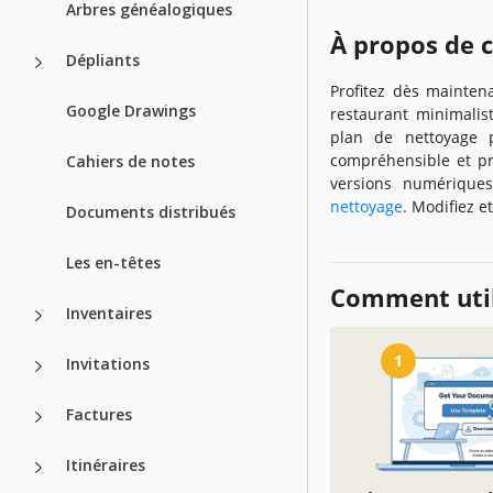
Arbres généalogiques
À propos de 
Dépliants
Profitez dès mainten
Google Drawings
restaurant minimalis
plan de nettoyage p
compréhensible et pr
Cahiers de notes
versions numériqu
nettoyage
. Modifiez e
Documents distribués
Les en-têtes
Comment util
Inventaires
1
Invitations
Factures
Itinéraires