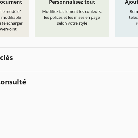
document
Personnalisez tout
Ajout
r le modèle"
Modifiez facilement les couleurs,
Remp
e modifiable
les polices et les mises en page
télé
 télécharger
selon votre style
r
owerPoint
ciés
onsulté