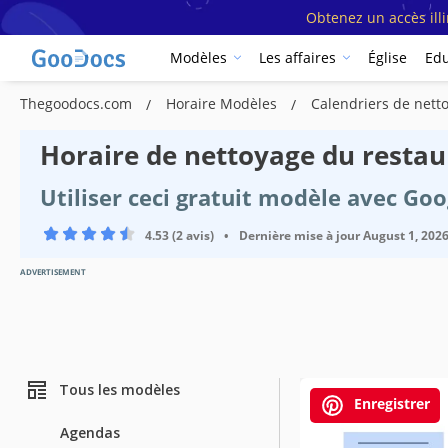
Obtenez un accès ill
Modèles
Les affaires
Église
Edu
Thegoodocs.com
Horaire Modèles
Calendriers de net
Horaire de nettoyage du resta
Utiliser ceci gratuit modèle avec Go
4.53 (2 avis)
•
Dernière mise à jour
August 1, 202
ADVERTISEMENT
Tous les modèles
Enregistrer
Agendas