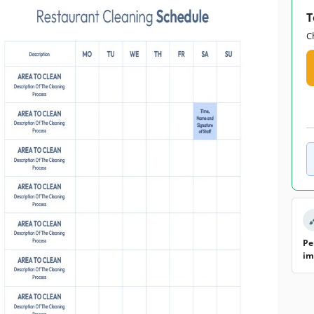
T
C
Pe
im