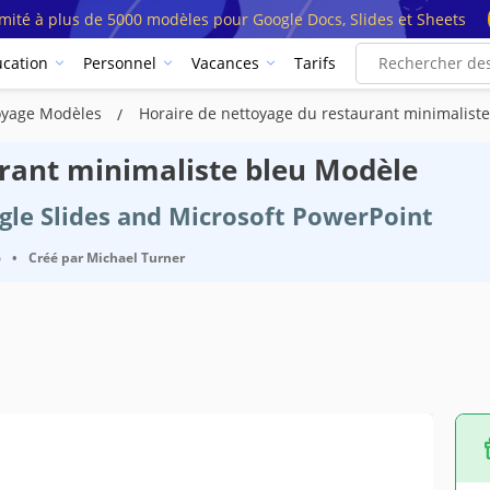
imité à plus de 5000 modèles pour Google Docs, Slides et Sheets
cation
Personnel
Vacances
Tarifs
toyage Modèles
Horaire de nettoyage du restaurant minimalist
urant minimaliste bleu Modèle
ogle Slides and Microsoft PowerPoint
6
•
Créé par
Michael Turner