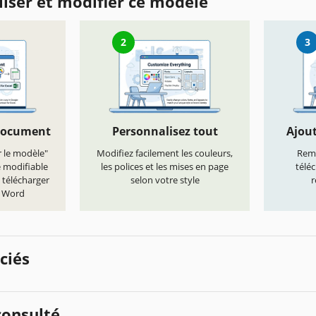
iser et modifier ce modèle
2
3
document
Personnalisez tout
Ajout
r le modèle"
Modifiez facilement les couleurs,
Remp
e modifiable
les polices et les mises en page
télé
 télécharger
selon votre style
r
t Word
ciés
onsulté