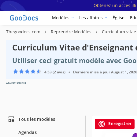
Obtenez un accès ill
Modèles
Les affaires
Église
Edu
Thegoodocs.com
Reprendre Modèles
Curriculum vitae
Curriculum Vitae d'Enseignant
Utiliser ceci gratuit modèle avec Go
4.53 (2 avis)
•
Dernière mise à jour
August 1, 202
ADVERTISEMENT
Tous les modèles
Enregistrer
Agendas