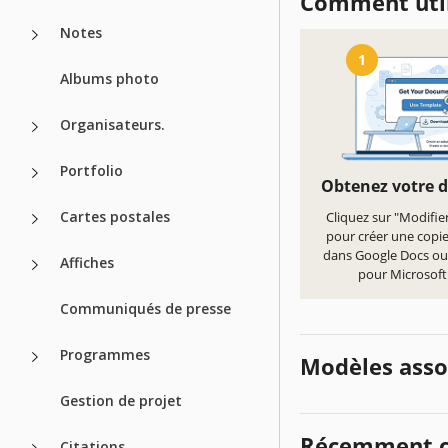
Comment util
Notes
1
Albums photo
Organisateurs.
Portfolio
Obtenez votre 
Cartes postales
Cliquez sur "Modifie
pour créer une copi
dans Google Docs ou
Affiches
pour Microsof
Communiqués de presse
Programmes
Modèles asso
Gestion de projet
Récemment c
Citations