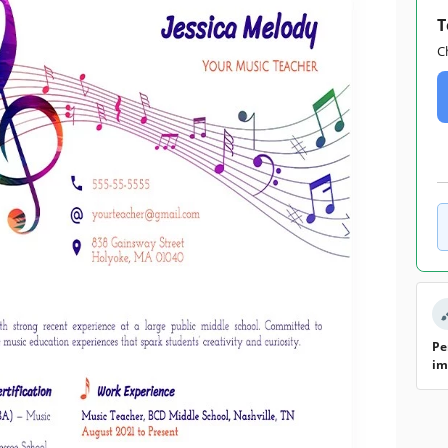
T
C
Pe
im