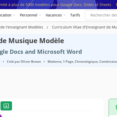
imité à plus de 5000 modèles pour Google Docs, Slides et Sheets
cation
Personnel
Vacances
Tarifs
 de l'enseignant Modèles
Curriculum Vitae d'Enseignant de M
 de Musique Modèle
ogle Docs and Microsoft Word
6
•
Créé par
Oliver Brown
•
Moderne, 1 Page, Chronologique, Combinais