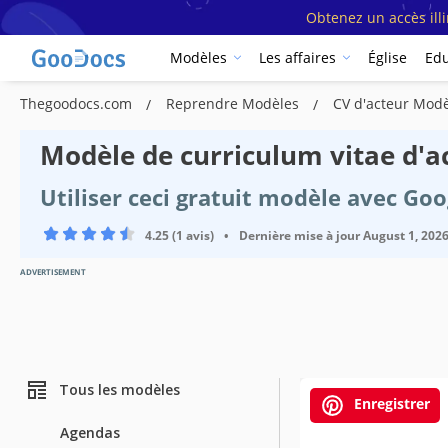
Obtenez un accès ill
Modèles
Les affaires
Église
Edu
Thegoodocs.com
Reprendre Modèles
CV d'acteur Mod
Modèle de curriculum vitae d'a
Utiliser ceci gratuit modèle avec Go
4.25 (1 avis)
•
Dernière mise à jour
August 1, 202
ADVERTISEMENT
Tous les modèles
Enregistrer
Agendas