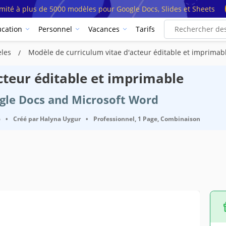
imité à plus de 5000 modèles pour Google Docs, Slides et Sheets
cation
Personnel
Vacances
Tarifs
èles
Modèle de curriculum vitae d'acteur éditable et imprimab
cteur éditable et imprimable
ogle Docs and Microsoft Word
6
•
Créé par
Halyna Uygur
•
Professionnel, 1 Page, Combinaison