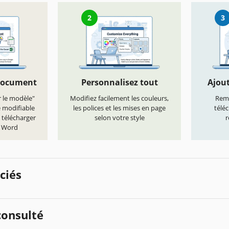
2
3
document
Personnalisez tout
Ajout
r le modèle"
Modifiez facilement les couleurs,
Remp
e modifiable
les polices et les mises en page
télé
 télécharger
selon votre style
r
t Word
ciés
onsulté