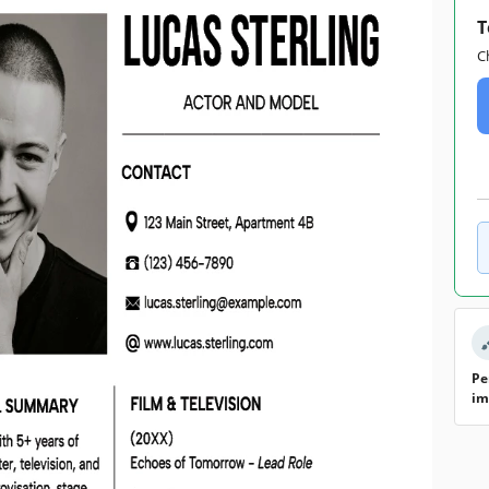
T
C
Pe
im