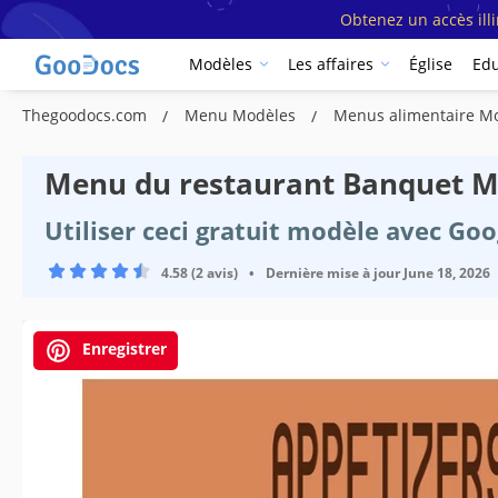
Obtenez un accès ill
Modèles
Les affaires
Église
Edu
Thegoodocs.com
Menu Modèles
Menus alimentaire M
Menu du restaurant Banquet M
Utiliser ceci gratuit modèle avec Go
4.58 (2 avis)
•
Dernière mise à jour
June 18, 2026
Enregistrer