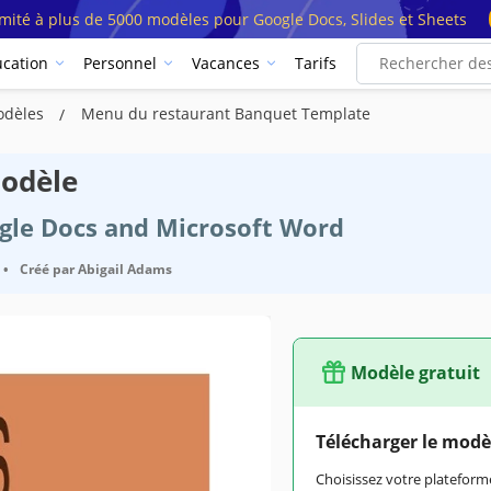
imité à plus de 5000 modèles pour Google Docs, Slides et Sheets
cation
Personnel
Vacances
Tarifs
odèles
Menu du restaurant Banquet Template
odèle
ogle Docs and Microsoft Word
•
Créé par
Abigail Adams
Modèle gratuit
Télécharger le modè
Choisissez votre platefo