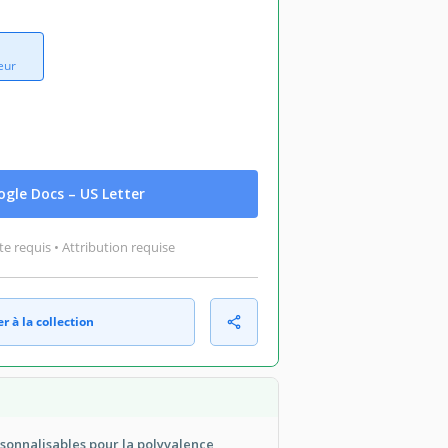
eur
gle Docs – US Letter
 requis • Attribution requise
r à la collection
sonnalisables pour la polyvalence