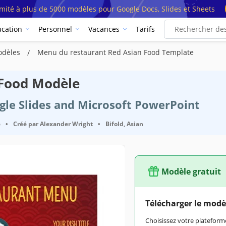
imité à plus de 5000 modèles pour Google Docs, Slides et Sheets
cation
Personnel
Vacances
Tarifs
odèles
Menu du restaurant Red Asian Food Template
 Food Modèle
ogle Slides and Microsoft PowerPoint
6
•
Créé par
Alexander Wright
•
Bifold, Asian
Modèle gratuit
Télécharger le modè
Choisissez votre platefo