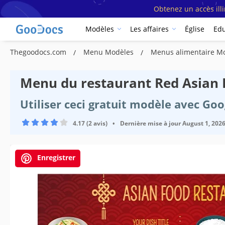
Obtenez un accès ill
Modèles
Les affaires
Église
Edu
Thegoodocs.com
Menu Modèles
Menus alimentaire M
Menu du restaurant Red Asian
Utiliser ceci gratuit modèle avec Go
4.17 (2 avis)
•
Dernière mise à jour
August 1, 202
Enregistrer