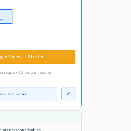
eur
gle Slides – US Letter
 requis • Attribution requise
r à la collection
 plats personnalisables