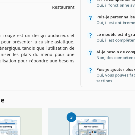
Oui, il fonctionne a
Restaurant
Puis-je personnalis
Oui, il est entièrem
Le modèle est-il gra
n rouge est un design audacieux et
Oui, il est complète
 pour présenter la cuisine asiatique.
ergique, tandis que l'utilisation de
Ai-je besoin de com
aniser les plats du menu pour une
Non, des compétence
alisation pour répondre aux besoins
Puis-je ajouter plus 
Oui, vous pouvez fa
sections.
le
3