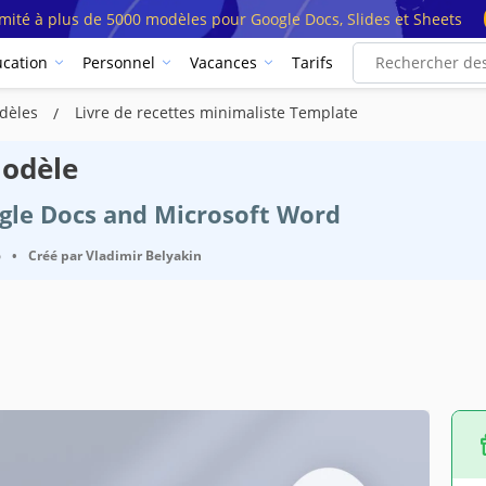
imité à plus de 5000 modèles pour Google Docs, Slides et Sheets
cation
Personnel
Vacances
Tarifs
odèles
Livre de recettes minimaliste Template
Modèle
ogle Docs and Microsoft Word
6
•
Créé par
Vladimir Belyakin