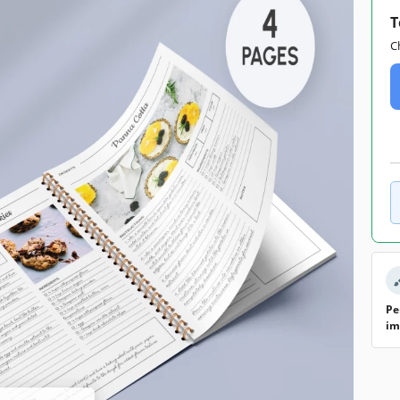
T
C
Pe
im