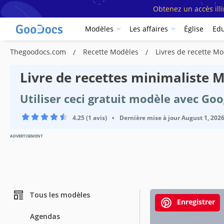
Obtenez un accès ill
Modèles
Les affaires
Église
Edu
Thegoodocs.com
Recette Modèles
Livres de recette M
Livre de recettes minimaliste 
Utiliser ceci gratuit modèle avec Go
4.25 (1 avis)
•
Dernière mise à jour
August 1, 202
ADVERTISEMENT
Tous les modèles
Enregistrer
Agendas