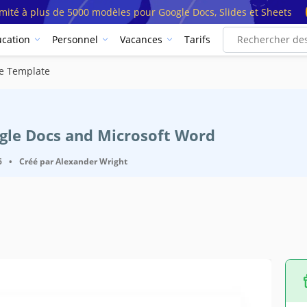
imité à plus de 5000 modèles pour Google Docs, Slides et Sheets
cation
Personnel
Vacances
Tarifs
e Template
ogle Docs and Microsoft Word
6
•
Créé par
Alexander Wright