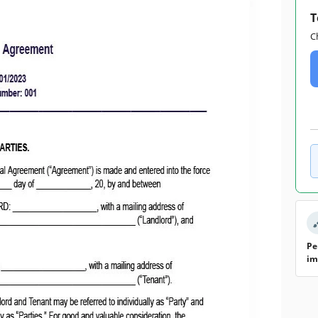
T
C
Pe
im