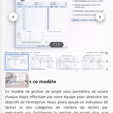
Spécifications du modèle
Format
Google Sheets
1
/
5
Créé
January 21, 2022
Dernière mise à jour
July 11, 2026
Communauté
Ajouté aux collections par 17 Utilisateurs
Statistiques d’utilisation
0 téléchargements ce mois-ci
À propos de ce modèle
Ce modèle de gestion de projet vous permettra de suivre
chaque étape effectuée par votre équipe pour atteindre les
objectifs de l'entreprise. Nous avons ajouté un indicateur de
tâches et des catégories de nombre de tâches par
exécutants qui faciliteront la gestion de projet plus que