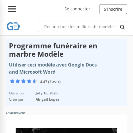
Se connecter
S'inscrire
Programme funéraire en
marbre Modèle
Utiliser ceci modèle avec Google Docs
and Microsoft Word
4.47 (2 avis)
Mis à jour
July 16, 2026
Créé par
Abigail Lopez
ADVERTISEMENT