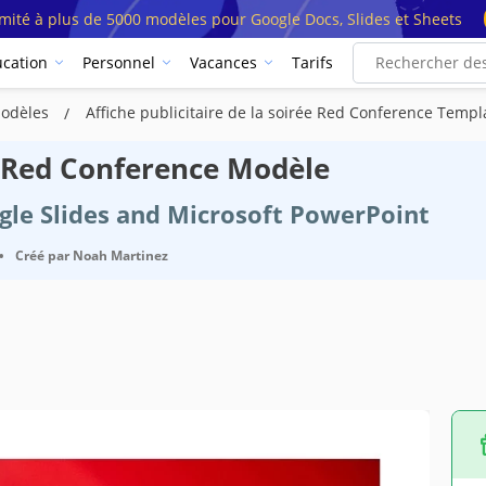
imité à plus de 5000 modèles pour Google Docs, Slides et Sheets
cation
Personnel
Vacances
Tarifs
 Modèles
Affiche publicitaire de la soirée Red Conference Templ
ée Red Conference Modèle
ogle Slides and Microsoft PowerPoint
•
Créé par
Noah Martinez