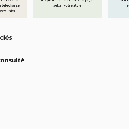
 télécharger
selon votre style
r
owerPoint
ciés
onsulté