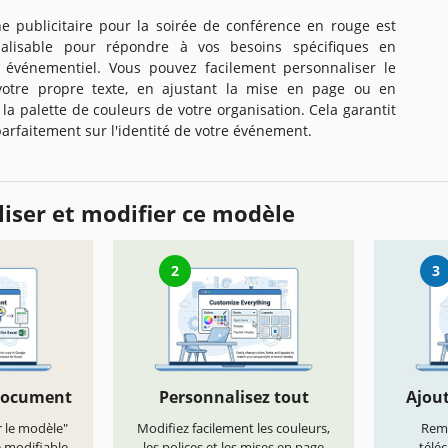
he publicitaire pour la soirée de conférence en rouge est
alisable pour répondre à vos besoins spécifiques en
 événementiel. Vous pouvez facilement personnaliser le
votre propre texte, en ajustant la mise en page ou en
 la palette de couleurs de votre organisation. Cela garantit
 parfaitement sur l'identité de votre événement.
iser et modifier ce modèle
2
3
document
Personnalisez tout
Ajout
r le modèle"
Modifiez facilement les couleurs,
Remp
e modifiable
les polices et les mises en page
télé