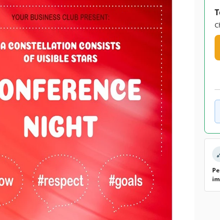
T
C
Pe
im