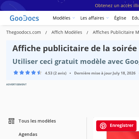
Obtenez un accès ill
Modèles
Les affaires
Église
Edu
Thegoodocs.com
Affich Modèles
Affiches Publicitaire
Affiche publicitaire de la soir
Utiliser ceci gratuit modèle avec Go
4.53 (2 avis)
•
Dernière mise à jour
July 18, 2026
ADVERTISEMENT
Tous les modèles
Enregistrer
Agendas