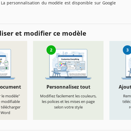
s. La personnalisation du modèle est disponible sur Google
iser et modifier ce modèle
2
3
document
Personnalisez tout
Ajout
r le modèle"
Modifiez facilement les couleurs,
Remp
e modifiable
les polices et les mises en page
télé
 télécharger
selon votre style
r
t Word