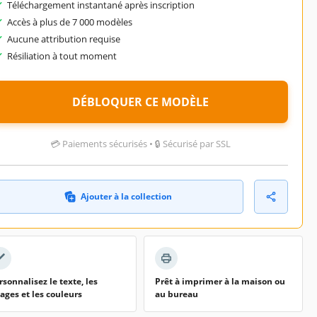
Téléchargement instantané après inscription
Accès à plus de 7 000 modèles
Aucune attribution requise
Résiliation à tout moment
DÉBLOQUER CE MODÈLE
💳 Paiements sécurisés • 🔒 Sécurisé par SSL
Ajouter à la collection
rsonnalisez le texte, les
Prêt à imprimer à la maison ou
ages et les couleurs
au bureau