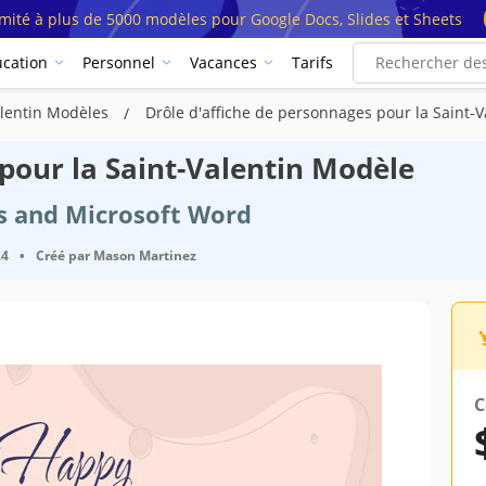
imité à plus de 5000 modèles pour Google Docs, Slides et Sheets
cation
Personnel
Vacances
Tarifs
Valentin Modèles
Drôle d'affiche de personnages pour la Saint-
 pour la Saint-Valentin Modèle
cs and Microsoft Word
24
•
Créé par
Mason Martinez
C