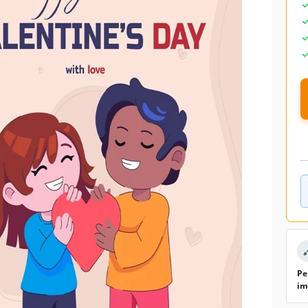
Pe
im