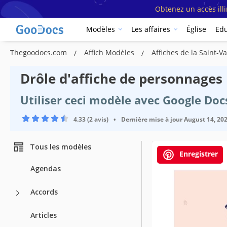
Obtenez un accès ill
Modèles
Les affaires
Église
Edu
Thegoodocs.com
Affich Modèles
Affiches de la Saint-
Drôle d'affiche de personnages
Utiliser ceci modèle avec Google Do
4.33 (2 avis)
•
Dernière mise à jour
August 14, 20
Tous les modèles
Enregistrer
Agendas
Accords
Articles