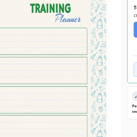
T
C
Pe
im