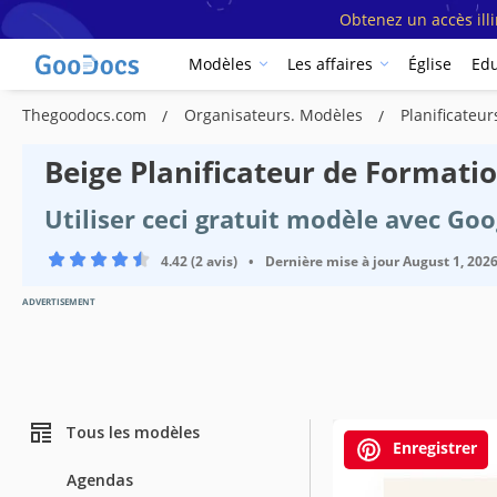
Obtenez un accès ill
Modèles
Les affaires
Église
Edu
Thegoodocs.com
Organisateurs. Modèles
Planificateu
Beige Planificateur de Formati
Utiliser ceci gratuit modèle avec Go
4.42 (2 avis)
•
Dernière mise à jour
August 1, 202
ADVERTISEMENT
Tous les modèles
Enregistrer
Agendas