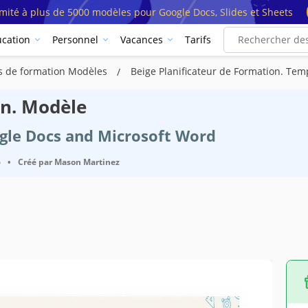
imité à plus de 5000 modèles pour Google Docs, Slides et Sheets
cation
Personnel
Vacances
Tarifs
rs de formation Modèles
Beige Planificateur de Formation. Tem
on. Modèle
ogle Docs and Microsoft Word
6
•
Créé par
Mason Martinez