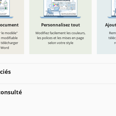
document
Personnalisez tout
Ajout
r le modèle"
Modifiez facilement les couleurs,
Remp
e modifiable
les polices et les mises en page
télé
 télécharger
selon votre style
r
t Word
ciés
onsulté