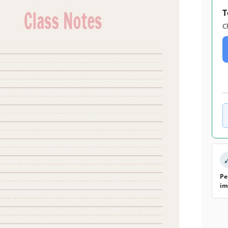
T
C
Pe
im