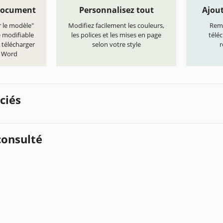
document
Personnalisez tout
Ajout
r le modèle"
Modifiez facilement les couleurs,
Remp
e modifiable
les polices et les mises en page
télé
 télécharger
selon votre style
r
t Word
ciés
onsulté