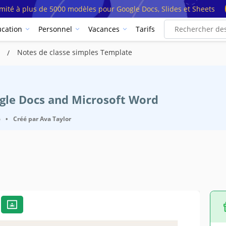
imité à plus de 5000 modèles pour Google Docs, Slides et Sheets
cation
Personnel
Vacances
Tarifs
s
Notes de classe simples Template
ogle Docs and Microsoft Word
6
•
Créé par
Ava Taylor