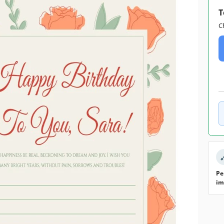
T
C
Pe
im