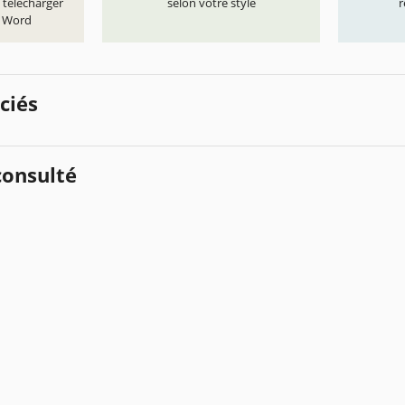
 télécharger
selon votre style
r
t Word
ciés
onsulté