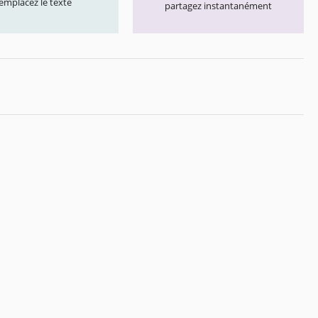
emplacez le texte
partagez instantanément