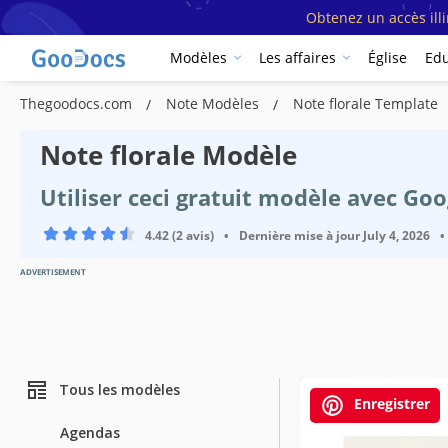
Obtenez un accès ill
Modèles
Les affaires
Église
Edu
Thegoodocs.com
Note Modèles
Note florale Template
Note florale Modèle
Utiliser ceci gratuit modèle avec Go
4.42 (2 avis)
•
Dernière mise à jour
July 4, 2026
•
ADVERTISEMENT
Tous les modèles
Enregistrer
Agendas