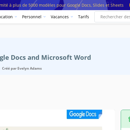
imité à plus de 5000 modèles pour Google Docs, Slides et Sheets
cation
Personnel
Vacances
Tarifs
ogle Docs and Microsoft Word
Créé par
Evelyn Adams