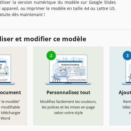
tiliser la version numérique du modèle sur Google Slides
 appareil, ou imprimer le modèle en taille A4 ou Lettre US.
tuite dès maintenant !
iser et modifier ce modèle
2
3
document
Personnalisez tout
Ajout
r le modèle"
Modifiez facilement les couleurs,
Remp
e modifiable
les polices et les mises en page
télé
 télécharger
selon votre style
r
t Word