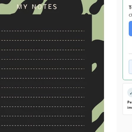
T
C
Pe
im