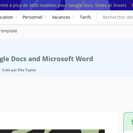
imité à plus de 5000 modèles pour Google Docs, Slides et Sheets
cation
Personnel
Vacances
Tarifs
Template
ogle Docs and Microsoft Word
Créé par
Ella Taylor