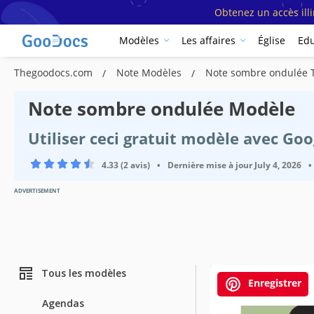
Obtenez un accès ill
Modèles
Les affaires
Église
Edu
Thegoodocs.com
Note Modèles
Note sombre ondulée 
Note sombre ondulée Modèle
Utiliser ceci gratuit modèle avec Go
4.33 (2 avis)
•
Dernière mise à jour
July 4, 2026
•
ADVERTISEMENT
Tous les modèles
Enregistrer
Agendas