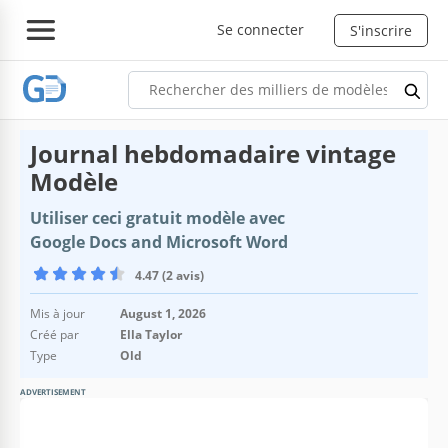
Se connecter
S'inscrire
Journal hebdomadaire vintage
Modèle
Utiliser ceci gratuit modèle avec
Google Docs and Microsoft Word
4.47 (2 avis)
Mis à jour
August 1, 2026
Créé par
Ella Taylor
Type
Old
ADVERTISEMENT