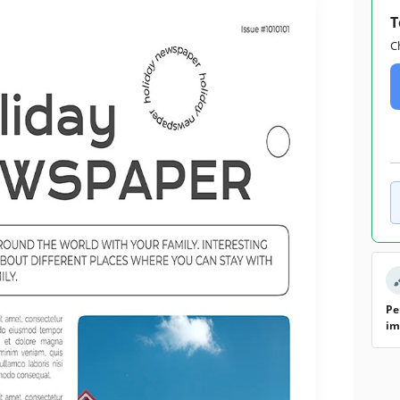
T
C
Pe
im