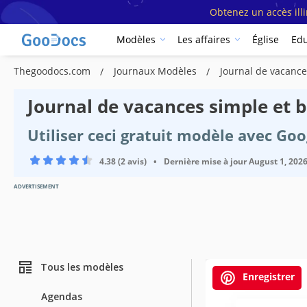
Obtenez un accès ill
Modèles
Les affaires
Église
Edu
Thegoodocs.com
Journaux Modèles
Journal de vacance
Journal de vacances simple et 
Utiliser ceci gratuit modèle avec Go
4.38 (2 avis)
•
Dernière mise à jour
August 1, 202
ADVERTISEMENT
Tous les modèles
Enregistrer
Agendas