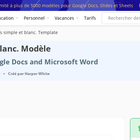
imité à plus de 5000 modèles pour Google Docs, Slides et Sheets
cation
Personnel
Vacances
Tarifs
s simple et blanc. Template
blanc. Modèle
ogle Docs and Microsoft Word
6
•
Créé par
Harper White