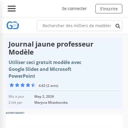
Se connecter
S'inscrire
Journal jaune professeur
Modèle
Utiliser ceci gratuit modèle avec
Google Slides and Microsoft
PowerPoint
4.62 (2 avis)
Mis à jour
May 2, 2026
Créé par
Maryna Miaskovska
ADVERTISEMENT