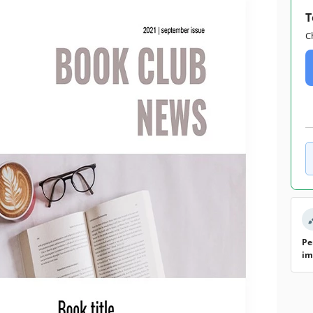
T
C
Pe
im