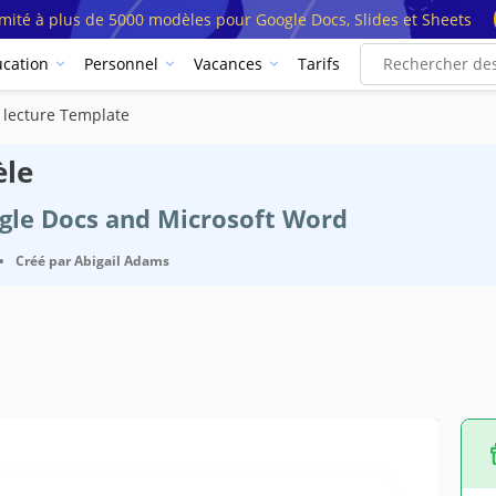
imité à plus de 5000 modèles pour Google Docs, Slides et Sheets
cation
Personnel
Vacances
Tarifs
 lecture Template
èle
ogle Docs and Microsoft Word
•
Créé par
Abigail Adams