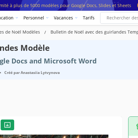
imité à plus de 5000 modèles pour Google Docs, Slides et Sheets
cation
Personnel
Vacances
Tarifs
res de Noël Modèles
Bulletin de Noël avec des guirlandes Tem
landes Modèle
ogle Docs and Microsoft Word
•
Créé par
Anastasiia Lytvynova