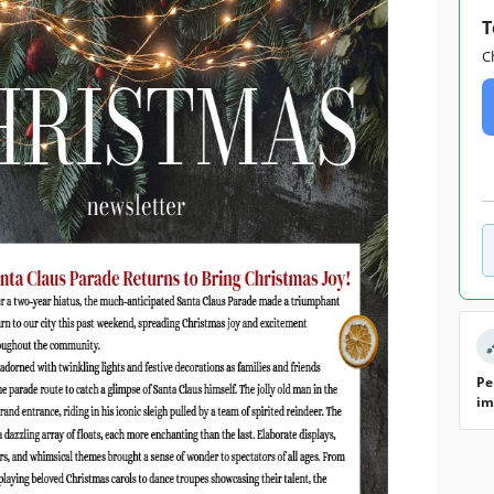
T
C
Pe
im