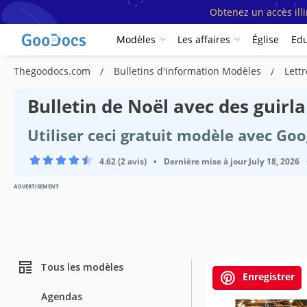
Obtenez un accès ill
Modèles
Les affaires
Église
Edu
Thegoodocs.com
Bulletins d'information Modèles
Lett
Bulletin de Noël avec des guir
Utiliser ceci gratuit modèle avec Go
4.62 (2 avis)
•
Dernière mise à jour
July 18, 2026
ADVERTISEMENT
Tous les modèles
Enregistrer
Agendas