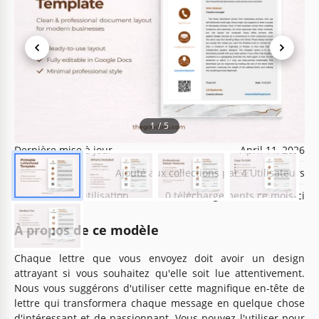
Spécifications du modèle
Format
Google Docs
1
/
5
Créé
May 26, 2021
Dernière mise à jour
April 11, 2026
Communauté
Ajouté aux collections par 4 Utilisateurs
Statistiques d’utilisation
0 téléchargements ce mois-ci
À propos de ce modèle
Chaque lettre que vous envoyez doit avoir un design
attrayant si vous souhaitez qu'elle soit lue attentivement.
Nous vous suggérons d'utiliser cette magnifique en-tête de
lettre qui transformera chaque message en quelque chose
d'intéressant et de passionnant. Vous pouvez l'utiliser pour