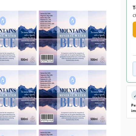
T
C
Pe
im