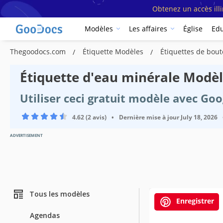
Obtenez un accès ill
Modèles
Les affaires
Église
Edu
Thegoodocs.com
Étiquette Modèles
Étiquettes de bout
Étiquette d'eau minérale Modè
Utiliser ceci gratuit modèle avec Go
4.62 (2 avis)
•
Dernière mise à jour
July 18, 2026
ADVERTISEMENT
Tous les modèles
Enregistrer
Agendas