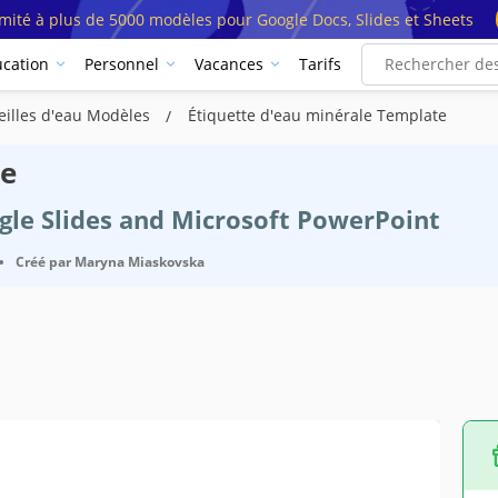
imité à plus de 5000 modèles pour Google Docs, Slides et Sheets
cation
Personnel
Vacances
Tarifs
eilles d'eau Modèles
Étiquette d'eau minérale Template
le
ogle Slides and Microsoft PowerPoint
•
Créé par
Maryna Miaskovska