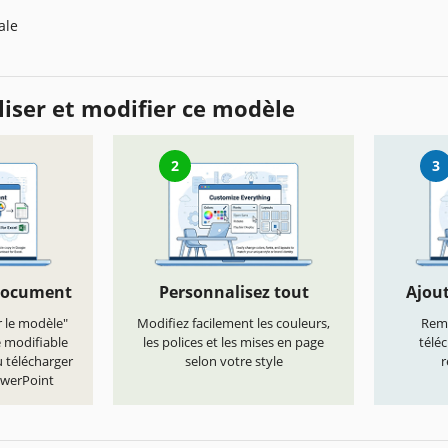
ale
iser et modifier ce modèle
2
3
document
Personnalisez tout
Ajout
r le modèle"
Modifiez facilement les couleurs,
Remp
e modifiable
les polices et les mises en page
télé
 télécharger
selon votre style
r
owerPoint