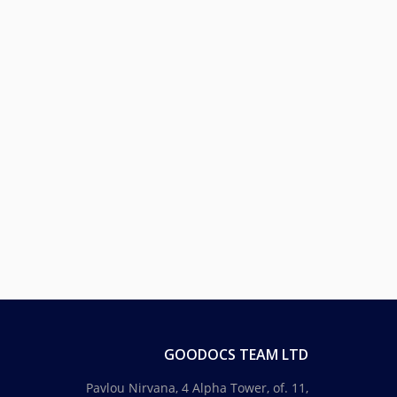
GOODOCS TEAM LTD
Pavlou Nirvana, 4 Alpha Tower, of. 11,