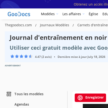
Obtenez un accès ill
Modèles
Les affaires
Église
Edu
Thegoodocs.com
Journaux Modèles
Carnets d'entraî
Journal d'entraînement en noir
Utiliser ceci gratuit modèle avec Go
4.47 (2 avis)
•
Dernière mise à jour
July 18, 2026
ADVERTISEMENT
Tous les modèles
Enregistrer
Spécificatio
Agendas