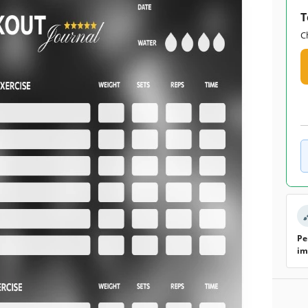
T
Google Slides
C
July 28, 2022
July 18, 2026
Ajouté aux collections par 18 Utilisateurs
ion
0 téléchargements ce mois-ci
ce modèle
yen pratique d'organiser vos séances d'entraînement ?
e gratuit de journal d'entraînement en noir et blanc. Vous
nning d'entraînement actuel, le nom de l'exercice et le
ns les champs que nous avons déjà créés. Vous pouvez
t du texte en ligne ou hors ligne à l'aide de Google Slides et
Pe
 bien imprimer le modèle.
im
iser et modifier ce modèle