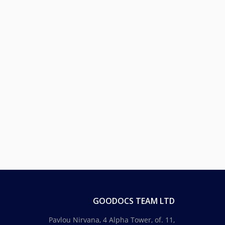
GOODOCS TEAM LTD
Pavlou Nirvana, 4 Alpha Tower, of. 11,