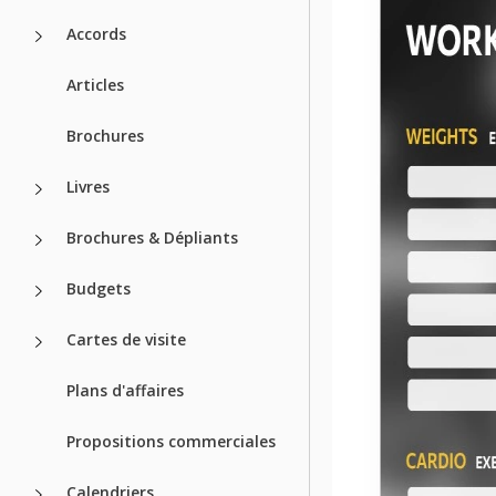
Format
Accords
Créé
Articles
Dernière mise à jour
Brochures
Communauté
Statistiques d’utilisat
Livres
À propos de 
Brochures & Dépliants
Cherchez-vous un mo
Budgets
Découvrez notre modèl
pouvez saisir le pla
Cartes de visite
nombre de séries da
travailler en saisissan
Plans d'affaires
d'autres éditeurs, ou
Propositions commerciales
Comment util
Calendriers