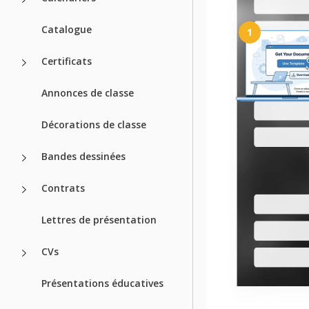
Catalogue
1
Certificats
Annonces de classe
Obtenez votre 
Décorations de classe
Cliquez sur "Modifie
pour créer une copi
Bandes dessinées
dans Google Slides ou
pour Microsoft P
Contrats
Lettres de présentation
Modèles asso
CVs
Présentations éducatives
Récemment c