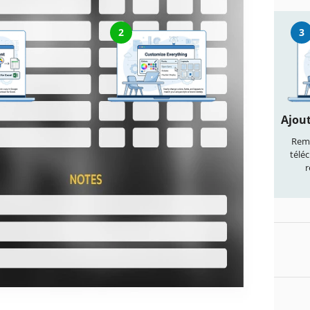
2
3
document
Personnalisez tout
Ajout
r le modèle"
Modifiez facilement les couleurs,
Remp
e modifiable
les polices et les mises en page
télé
 télécharger
selon votre style
r
owerPoint
ciés
onsulté