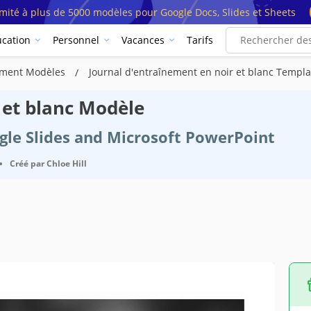
imité à plus de 5000 modèles pour Google Docs, Slides et Sheets
cation
Personnel
Vacances
Tarifs
nement Modèles
Journal d'entraînement en noir et blanc Templa
 et blanc Modèle
ogle Slides and Microsoft PowerPoint
•
Créé par
Chloe Hill
ns du modèle