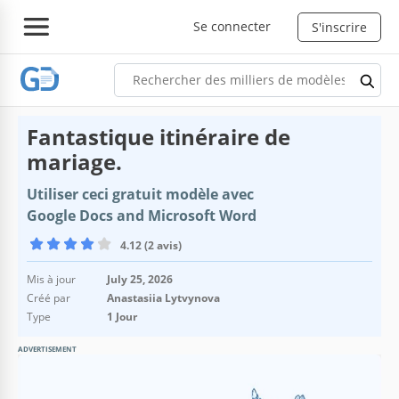
Se connecter
S'inscrire
Fantastique itinéraire de
mariage.
Utiliser ceci gratuit modèle avec
Google Docs and Microsoft Word
4.12 (2 avis)
Mis à jour
July 25, 2026
Créé par
Anastasiia Lytvynova
Type
1 Jour
ADVERTISEMENT