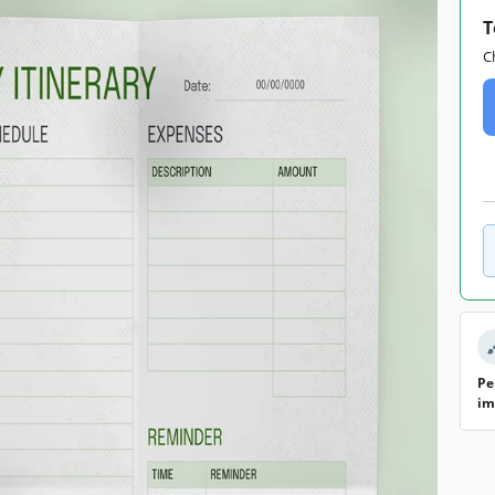
T
C
Pe
im