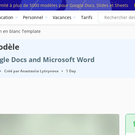
imité à plus de 5000 modèles pour Google Docs, Slides et Sheets
cation
Personnel
Vacances
Tarifs
en en blanc Template
odèle
ogle Docs and Microsoft Word
•
Créé par
Anastasiia Lytvynova
•
1 Day