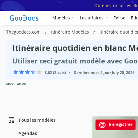
Obtenez un accès ill
Modèles
Les affaires
Église
Edu
Thegoodocs.com
Itinéraire Modèles
Itinéraire quotidi
Itinéraire quotidien en blanc M
Utiliser ceci gratuit modèle avec Go
3.62 (2 avis)
•
Dernière mise à jour
July 25, 2026
ADVERTISEMENT
Tous les modèles
Enregistrer
Agendas