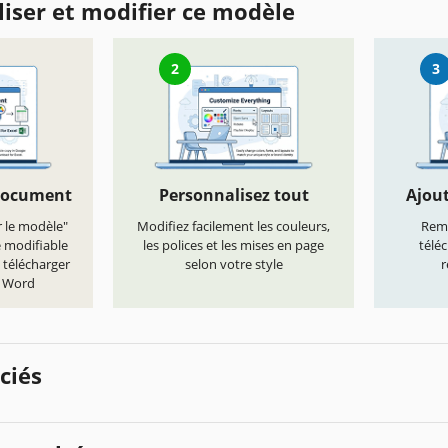
iser et modifier ce modèle
2
3
document
Personnalisez tout
Ajout
r le modèle"
Modifiez facilement les couleurs,
Remp
e modifiable
les polices et les mises en page
télé
 télécharger
selon votre style
r
t Word
ciés