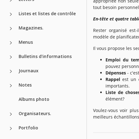
appropriée non seule
tout besoin personnel
Listes et listes de contrôle
En-tête et quatre tabl
Magazines.
Rester organisé est-
modèle de planificate
Menus
Il vous propose les se
Bulletins d'informations
Emploi du tem
pouvez personna
Journaux
Dépenses
- c'es
Rappel
est un e
Notes
importants.
Liste de choses
élément?
Albums photo
Voulez-vous voir plu
Organisateurs.
meilleurs échantillon
Portfolio