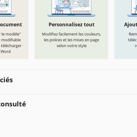
document
Personnalisez tout
Ajout
r le modèle"
Modifiez facilement les couleurs,
Remp
e modifiable
les polices et les mises en page
télé
 télécharger
selon votre style
r
t Word
ciés
onsulté