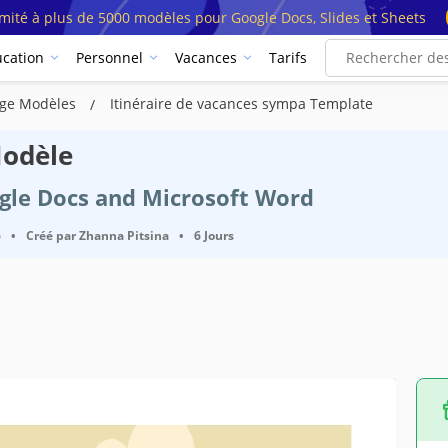
imité à plus de 5000 modèles pour Google Docs, Slides et Sheets
cation
Personnel
Vacances
Tarifs
yage Modèles
Itinéraire de vacances sympa Template
Modèle
ogle Docs and Microsoft Word
6
•
Créé par
Zhanna Pitsina
•
6 Jours