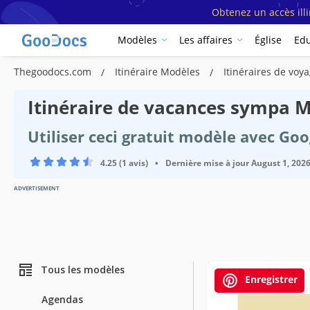
Obtenez un accès ill
Modèles
Les affaires
Église
Edu
Thegoodocs.com
Itinéraire Modèles
Itinéraires de vo
Itinéraire de vacances sympa 
Utiliser ceci gratuit modèle avec Go
4.25 (1 avis)
•
Dernière mise à jour
August 1, 202
ADVERTISEMENT
Tous les modèles
Enregistrer
Agendas