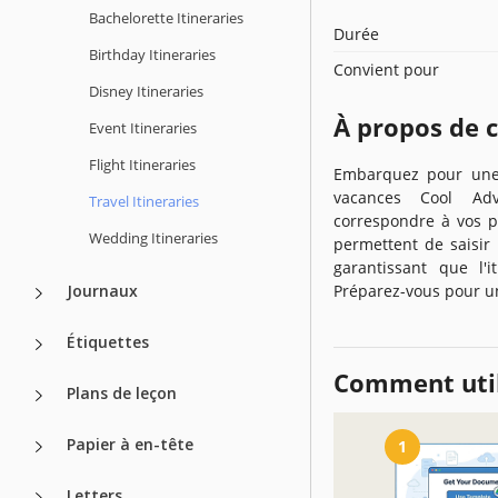
Bachelorette Itineraries
Durée
Birthday Itineraries
Convient pour
Disney Itineraries
À propos de 
Event Itineraries
Flight Itineraries
Embarquez pour une 
vacances Cool Adv
Travel Itineraries
correspondre à vos p
Wedding Itineraries
permettent de saisir 
garantissant que l'i
Journaux
Préparez-vous pour un
Étiquettes
Comment util
Plans de leçon
Papier à en-tête
1
Letters