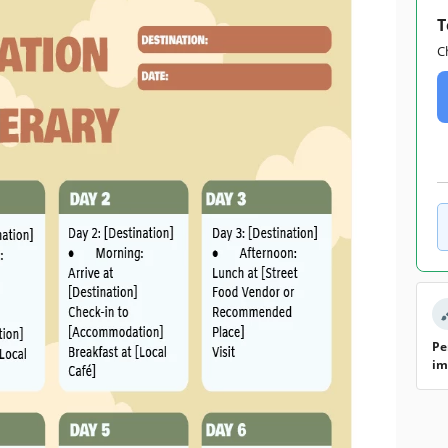
T
C
Pe
im