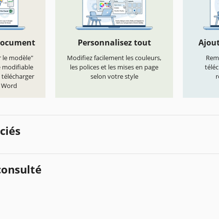
document
Personnalisez tout
Ajout
r le modèle"
Modifiez facilement les couleurs,
Remp
e modifiable
les polices et les mises en page
télé
 télécharger
selon votre style
r
t Word
ciés
onsulté