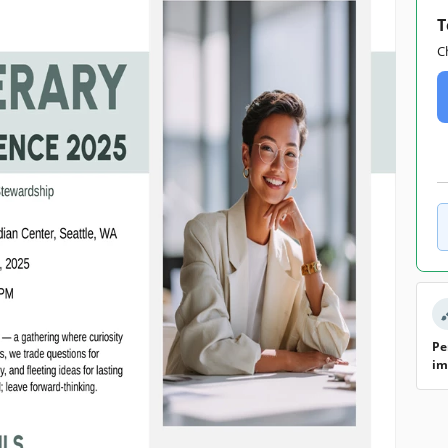
T
C
Pe
im