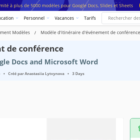
imité à plus de 5000 modèles pour Google Docs, Slides et Sheets
cation
Personnel
Vacances
Tarifs
nement Modèles
Modèle d'itinéraire d'événement de conférenc
t de conférence
ogle Docs and Microsoft Word
6
•
Créé par
Anastasiia Lytvynova
•
3 Days