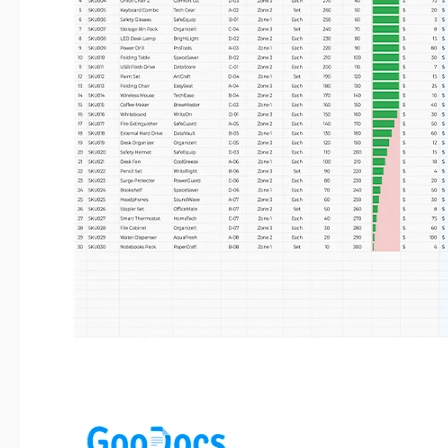
Dernière mise à jour
Communauté
Ajou
Statistiques d’utilisation
Caractéristiques principales de ce mod
Structure
À propos de ce modèle
Prenez le contrôle de votre gestion des stocks avec notre mo
pour une organisation fluide, cet exemple garantit que vous
efficacement. Des mises à jour en temps réel aux rapports
d'entrepôt plus de pouvoir et améliorez votre efficacité
d'inventaire
indispensable.