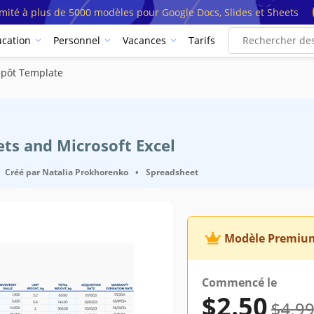
imité à plus de 5000 modèles pour Google Docs, Slides et Sheets
cation
Personnel
Vacances
Tarifs
epôt Template
ets and Microsoft Excel
Créé par
Natalia Prokhorenko
•
Spreadsheet
Modèle Premiu
Google Sheets
Commencé le
November 30, 2023
$2.50
$4.9