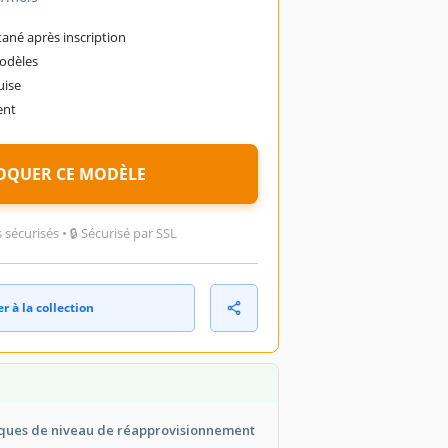
ané après inscription
modèles
uise
ent
OQUER CE MODÈLE
sécurisés • 🔒 Sécurisé par SSL
r à la collection
iques de niveau de réapprovisionnement