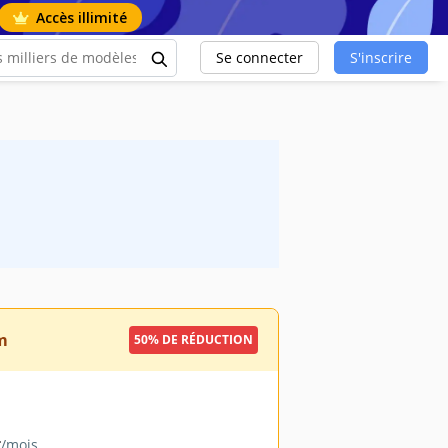
Accès illimité
Se connecter
S'inscrire
m
50% DE RÉDUCTION
9
/mois