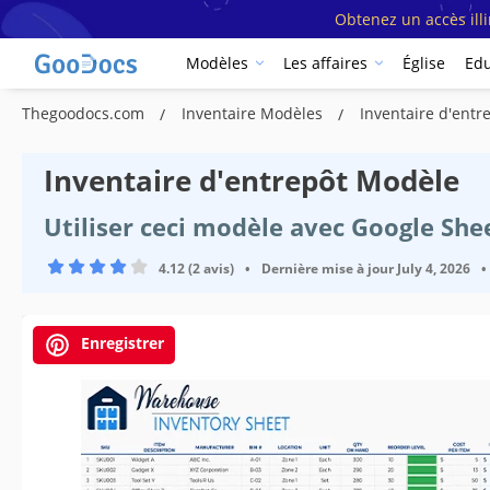
Obtenez un accès ill
Modèles
Les affaires
Église
Edu
Thegoodocs.com
Inventaire Modèles
Inventaire d'entr
Inventaire d'entrepôt Modèle
Utiliser ceci modèle avec Google She
4.12 (2 avis)
•
Dernière mise à jour
July 4, 2026
•
Enregistrer
Spécifications du modèle
Format
Créé