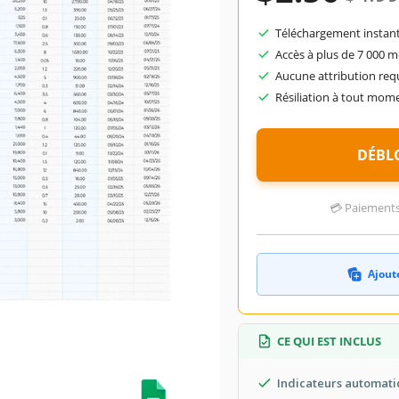
July 4, 2026
té aux collections par 39 Utilisateurs
Téléchargement instant
Accès à plus de 7 000 
0 téléchargements ce mois-ci
Aucune attribution req
Résiliation à tout mom
èle
Feuille de calcul Inventaire Modèles
DÉBL
💳 Paiements 
dèle d'inventaire d'entrepôt. Conçu
 pouvez suivre et gérer votre stock
 complets, donnez à vos opérations
Ajoute
 globale avec ce modèle de
feuilles
CE QUI EST INCLUS
Indicateurs automat