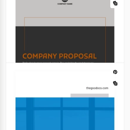
nuances variées de gris.
Google Slides
Proposition commerciale de style vert
Avez-vous constamment besoin de fournir des
rapports à vos clients? Alors notre modèle de
proposition d'affaires de style vert gratuit et bien
structuré est fait pour vous.
Google Sheets