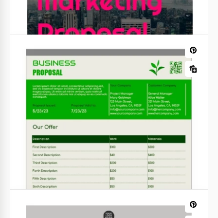
Proposition commerciale grise
Avez-vous une idée de business fantastique ?
Voulez-vous montrer tous les avantages de votre
futur business dans une seule brochure ? Vous êtes
invités à utiliser notre modèle pour cela.
Google Slides
Proposition commerciale de l'entreprise
de nettoyage Grey.
Ce modèle sophistiqué de proposition d'affaires
Grey Cleaning propose un schéma de couleurs gris
élégant, complété par une image unique dans des