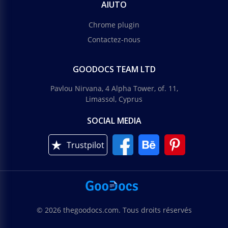
AIUTO
Chrome plugin
Contactez-nous
Proposition d'entreprise sombre
GOODOCS TEAM LTD
Voulez-vous parler de vos services à vos clients
potentiels ?
Pavlou Nirvana, 4 Alpha Tower, of. 11,
Limassol, Cyprus
Google Docs
SOCIAL MEDIA
Trustpilot
Proposition d'affaires de production de
Black
© 2026 thegoodocs.com. Tous droits réservés
Proposition commerciale stricte bleue
Adoptez l'élégance du modèle de proposition