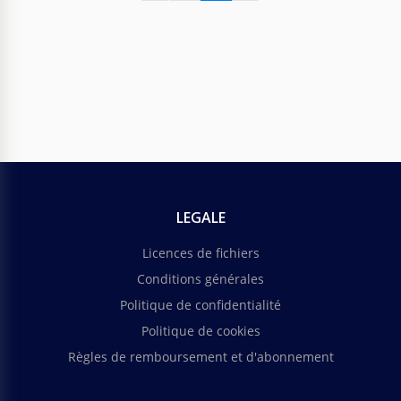
Faites une proposition commerciale de marketing
spéciale en utilisant notre magnifique modèle.
Google Slides
LEGALE
Licences de fichiers
Conditions générales
Politique de confidentialité
Politique de cookies
Règles de remboursement et d'abonnement