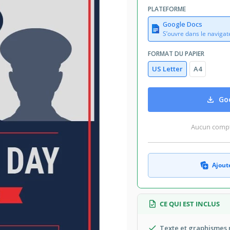
PLATEFORME
Google Docs
S’ouvre dans le navigat
FORMAT DU PAPIER
US Letter
A4
Goo
Aucun compte
Ajoute
CE QUI EST INCLUS
Texte et graphismes 