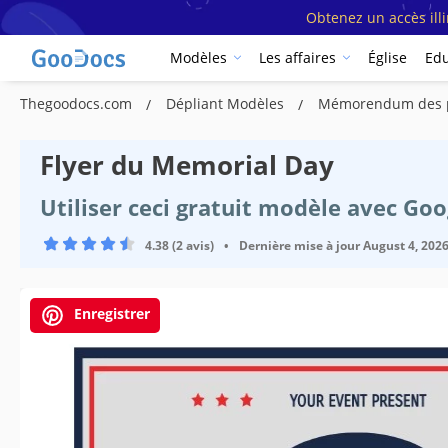
Obtenez un accès ill
Modèles
Les affaires
Église
Edu
Thegoodocs.com
Dépliant Modèles
Mémorendum des pr
Flyer du Memorial Day
Utiliser ceci gratuit modèle avec Go
4.38 (2 avis)
•
Dernière mise à jour
August 4, 202
Enregistrer