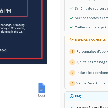
Schéma de couleurs p
Sections prêtes à rem
Tailles standard prê
DÉPLIANT CONSEILS
Personnalise d'abord
1
Ajoute des message
2
Inclure les coordonn
3
Vérifie l'exactitude 
4
FAQ
Ce modèle est-il co