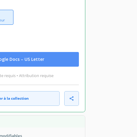
eur
gle Docs – US Letter
 requis • Attribution requise
r à la collection
modifiables