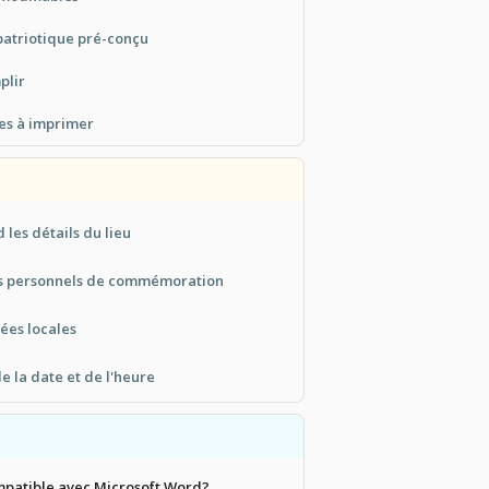
atriotique pré-conçu
plir
tes à imprimer
 les détails du lieu
s personnels de commémoration
ées locales
de la date et de l'heure
mpatible avec Microsoft Word?