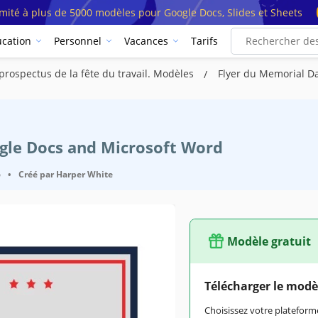
imité à plus de 5000 modèles pour Google Docs, Slides et Sheets
cation
Personnel
Vacances
Tarifs
ospectus de la fête du travail. Modèles
Flyer du Memorial D
ogle Docs and Microsoft Word
6
•
Créé par
Harper White
Modèle gratuit
Télécharger le modè
Choisissez votre platefo