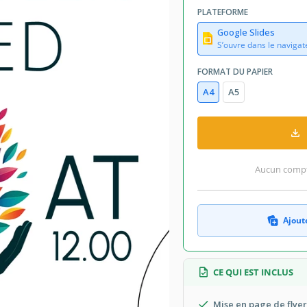
August 4, 2026
PLATEFORME
outé aux collections par 4 Utilisateurs
Google Slides
1 téléchargements ce mois-ci
S’ouvre dans le navigat
FORMAT DU PAPIER
A4
A5
Aucun compte
Ajoute
CE QUI EST INCLUS
Mise en page de flye