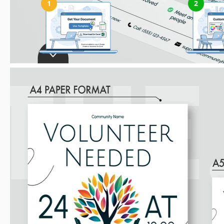
1
2
Obtenez votre document
Personna
Cliquez sur "Modifier le modèle" pour
Modifiez facilemen
créer une copie modifiable dans Google
polices et les mise
Slides ou télécharger pour Microsoft
st
PowerPoint
Modèles associés
Récemment consulté