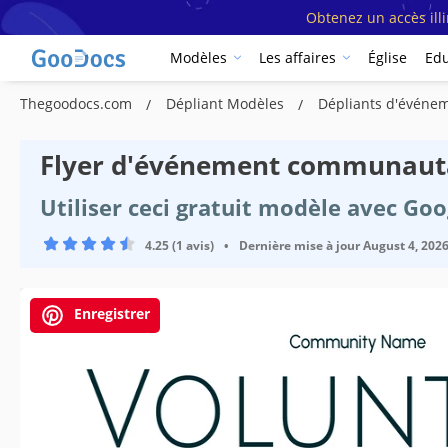
Obtenez un accès ill
Modèles
Les affaires
Église
Edu
Thegoodocs.com
Dépliant Modèles
Dépliants d'événe
Flyer d'événement communauta
Utiliser ceci gratuit modèle avec Go
4.25 (1 avis)
•
Dernière mise à jour
August 4, 202
Enregistrer
Spécifications du modèle
Format
Créé