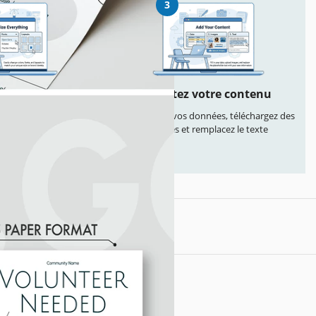
3
lisez tout
Ajoutez votre contenu
t les couleurs, les
Remplissez vos données, téléchargez des
s en page selon votre
images et remplacez le texte
yle