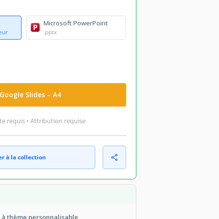
Microsoft PowerPoint
eur
.pptx
Google Slides – A4
 requis • Attribution requise
r à la collection
r à thème personnalisable