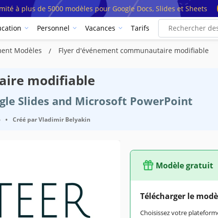
imité à plus de 5000 modèles pour Google Docs, Slides et Sheets
cation
Personnel
Vacances
Tarifs
ment Modèles
Flyer d'événement communautaire modifiable
ire modifiable
ogle Slides and Microsoft PowerPoint
6
•
Créé par
Vladimir Belyakin
Modèle gratuit
Google Slides, Microsoft PowerPoint
Télécharger le modè
March 8, 2025
Choisissez votre platefo