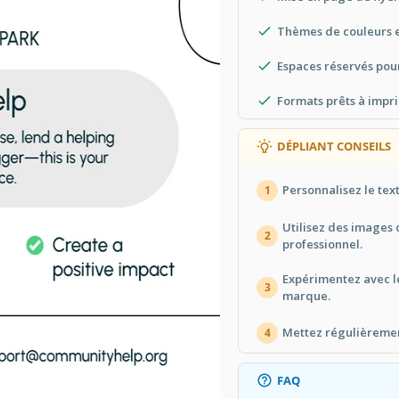
Thèmes de couleurs e
Espaces réservés pou
Formats prêts à impr
DÉPLIANT CONSEILS
Personnalisez le tex
1
Utilisez des images 
2
professionnel.
Expérimentez avec l
3
marque.
Mettez régulièrement
4
FAQ