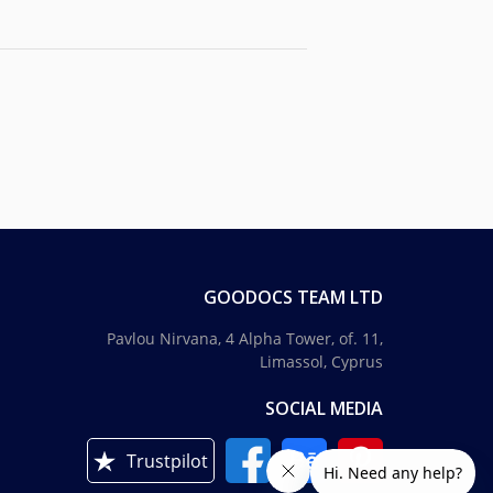
GOODOCS TEAM LTD
Pavlou Nirvana, 4 Alpha Tower, of. 11,
Limassol, Cyprus
SOCIAL MEDIA
Trustpilot