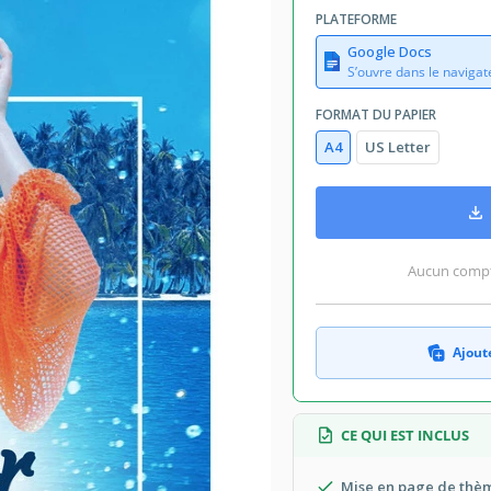
PLATEFORME
Google Docs
S’ouvre dans le navigat
FORMAT DU PAPIER
A4
US Letter
Aucun compte
Ajoute
CE QUI EST INCLUS
Mise en page de thèm