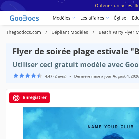
Obtenez un accès ill
Modèles
Les affaires
Église
Edu
Thegoodocs.com
Dépliant Modèles
Beach Party Flyer 
Flyer de soirée plage estivale
Utiliser ceci gratuit modèle avec Go
4.47 (2 avis)
•
Dernière mise à jour
August 4, 202
Enregistrer