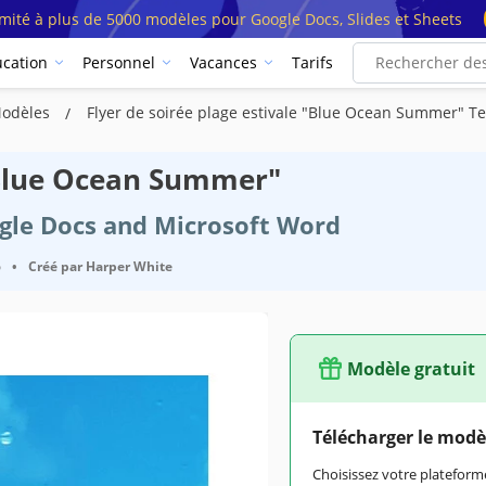
imité à plus de 5000 modèles pour Google Docs, Slides et Sheets
cation
Personnel
Vacances
Tarifs
Modèles
Flyer de soirée plage estivale "Blue Ocean Summer" T
 "Blue Ocean Summer"
ogle Docs and Microsoft Word
6
•
Créé par
Harper White
Modèle gratuit
Télécharger le modè
Choisissez votre platefo