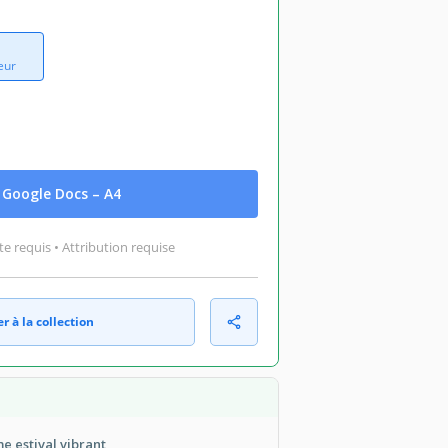
eur
Google Docs – A4
 requis • Attribution requise
r à la collection
e estival vibrant