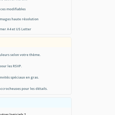
ices modifiables
images haute résolution
imer A4 et US Letter
uleurs selon votre thème.
our les RSVP.
invités spéciaux en gras.
accrocheuses pour les détails.
tres logiciels ?